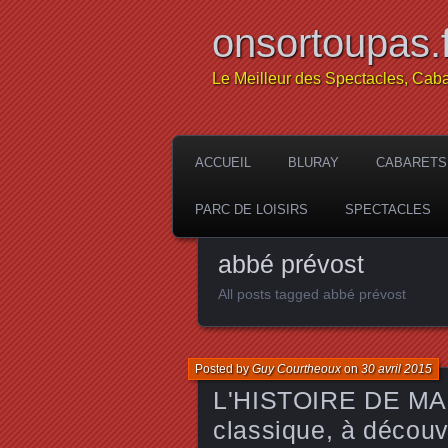
onsortoupas.f
Le Meilleur des Spectacles, Caba
ACCUEIL
BLURAY
CABARETS
PARC DE LOISIRS
SPECTACLES
abbé prévost
All posts tagged abbé prévost
Posted by
Guy Courtheoux
on
30 avril 2015
L'HISTOIRE DE MAN
classique, à découv