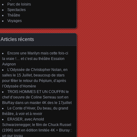
Parc de loisirs
Spectacles
Théâtre
Voyages
Articles récents
Encore une Marilyn mais cette fois-ci
la vraie !… et c’est au théâtre Essaïon
Avignon
L’Odyssée de Christopher Nolan, en
salles le 15 Juillet, beaucoup de stars
pour fêter le retour du Péplum, d’après
l’Odyssée d’Homère
TROIS HOMMES ET UN COUFFIN le
chef d’oeuvre de Coline Serreau sort en
BluRay dans un master 4K des le 17juillet
Le Conte d’Hiver, Du beau, du grand
théâtre, à voir et à revoir
ERASER, avec Arnold
Schwarzenegger, le film de Chuck Russel
(1996) sort en édition limitée 4K + Bluray :
un pur joyau