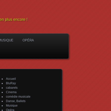
en plus encore !
MUSIQUE
OPÉRA
Accueil
BluRay
cabarets
Cinema
comédie musicale
Danse, Ballets
Musique
Opéra