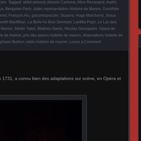
cles
. Tagged:
abbé prévost
,
Alessio Carbone
,
Alice Renavand
,
Audric
ux
,
Benjamin Pech
,
dates représentation Histoire de Manon
,
Dorothée
enet
,
François Alu
,
giacomopuccini
,
Guyana
,
Hugo Marchand
,
Josua
neth MacMilan
,
La Belle Au Bois Dormant
,
Laetitia Pujol
,
Le Lac des
,
Manon
,
Martin Yates
,
Mathieu Ganio
,
Nicolas Georgiadis
,
Opera de
ire de manon
,
prix des places histoire de manon
,
réservations histoire de
éphane Bullion
,
vidéo histoire de manon
.
Leave a Comment
 en 1731, a connu bien des adaptations sur scène, en Opéra et