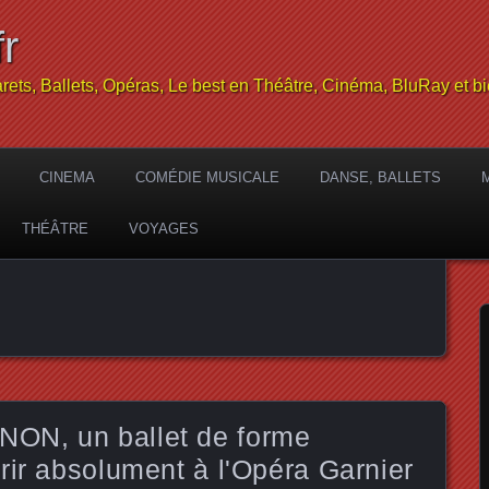
r
rets, Ballets, Opéras, Le best en Théâtre, Cinéma, BluRay et bi
CINEMA
COMÉDIE MUSICALE
DANSE, BALLETS
THÉÂTRE
VOYAGES
ON, un ballet de forme
rir absolument à l'Opéra Garnier