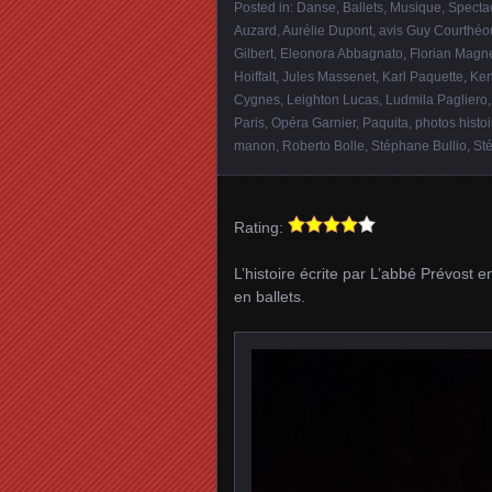
Posted in:
Danse, Ballets
,
Musique
,
Specta
Auzard
,
Aurélie Dupont
,
avis Guy Courthéo
Gilbert
,
Eleonora Abbagnato
,
Florian Magn
Hoiffalt
,
Jules Massenet
,
Karl Paquette
,
Ken
Cygnes
,
Leighton Lucas
,
Ludmila Pagliero
Paris
,
Opéra Garnier
,
Paquita
,
photos histo
manon
,
Roberto Bolle
,
Stéphane Bullio
,
St
Rating:
L’histoire écrite par L’abbé Prévost
en ballets.