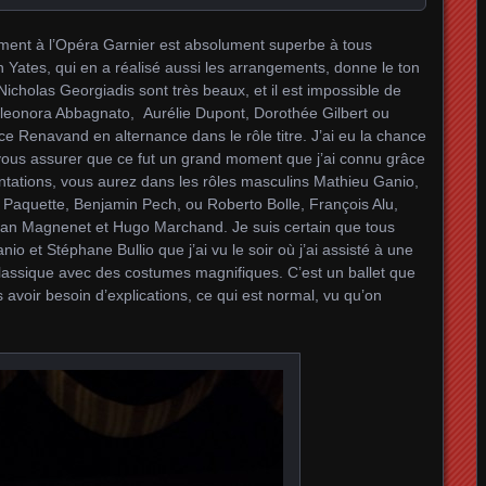
lement à l’Opéra Garnier est absolument superbe à tous
in Yates, qui en a réalisé aussi les arrangements, donne le ton
de Nicholas Georgiadis sont très beaux, et il est impossible de
Eleonora Abbagnato, Aurélie Dupont, Dorothée Gilbert ou
ice Renavand en alternance dans le rôle titre. J’ai eu la chance
x vous assurer que ce fut un grand moment que j’ai connu grâce
entations, vous aurez dans les rôles masculins Mathieu Ganio,
l Paquette, Benjamin Pech, ou Roberto Bolle, François Alu,
rian Magnenet et Hugo Marchand. Je suis certain que tous
o et Stéphane Bullio que j’ai vu le soir où j’ai assisté à une
 classique avec des costumes magnifiques. C’est un ballet que
avoir besoin d’explications, ce qui est normal, vu qu’on