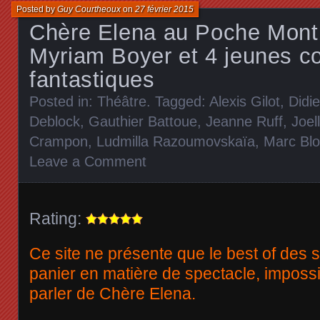
Posted by
Guy Courtheoux
on
27 février 2015
Chère Elena au Poche Mont
Myriam Boyer et 4 jeunes 
fantastiques
Posted in:
Théâtre
. Tagged:
Alexis Gilot
,
Didi
Deblock
,
Gauthier Battoue
,
Jeanne Ruff
,
Joel
Crampon
,
Ludmilla Razoumovskaïa
,
Marc Blo
Leave a Comment
Rating:
Ce site ne présente que le best of des s
panier en matière de spectacle, imposs
parler de Chère Elena.