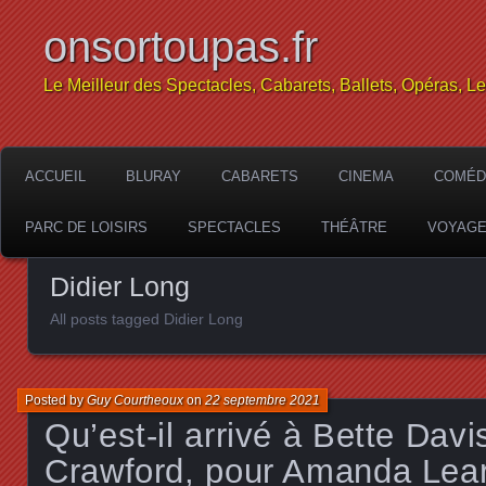
onsortoupas.fr
Le Meilleur des Spectacles, Cabarets, Ballets, Opéras, L
ACCUEIL
BLURAY
CABARETS
CINEMA
COMÉD
PARC DE LOISIRS
SPECTACLES
THÉÂTRE
VOYAG
Didier Long
All posts tagged Didier Long
Posted by
Guy Courtheoux
on
22 septembre 2021
Qu’est-il arrivé à Bette Davi
Crawford, pour Amanda Lear