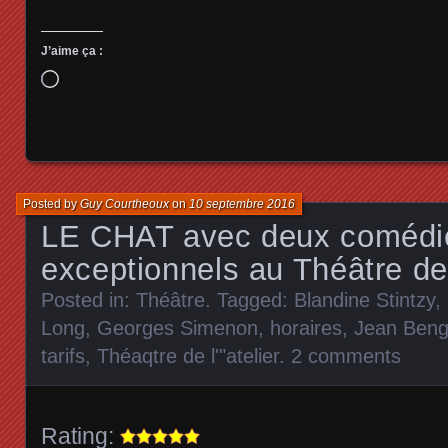
J’aime ça :
Chargement…
Posted by
Guy Courtheoux
on
10 septembre 2016
LE CHAT avec deux comédi
exceptionnels au Théâtre de 
Posted in:
Théâtre
. Tagged:
Blandine Stintzy
,
Long
,
Georges Simenon
,
horaires
,
Jean Beng
tarifs
,
Théaqtre de l'"atelier
.
2 comments
Rating: