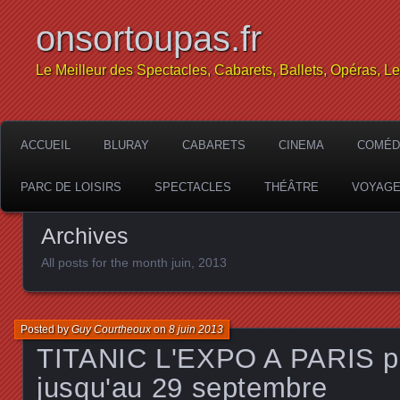
onsortoupas.fr
Le Meilleur des Spectacles, Cabarets, Ballets, Opéras, L
ACCUEIL
BLURAY
CABARETS
CINEMA
COMÉD
PARC DE LOISIRS
SPECTACLES
THÉÂTRE
VOYAG
Archives
All posts for the month juin, 2013
Posted by
Guy Courtheoux
on
8 juin 2013
TITANIC L'EXPO A PARIS p
jusqu'au 29 septembre