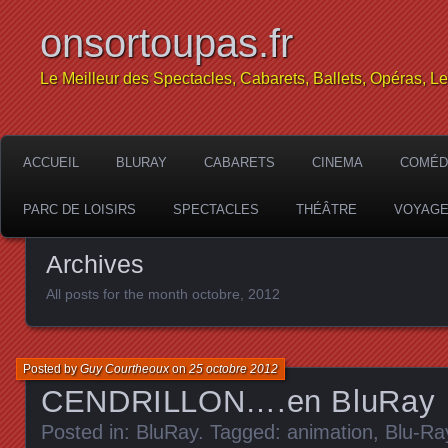
onsortoupas.fr
Le Meilleur des Spectacles, Cabarets, Ballets, Opéras, L
ACCUEIL
BLURAY
CABARETS
CINEMA
COMÉD
PARC DE LOISIRS
SPECTACLES
THÉÂTRE
VOYAG
Archives
All posts for the month octobre, 2012
Posted by
Guy Courtheoux
on
25 octobre 2012
CENDRILLON….en BluRay
Posted in:
BluRay
. Tagged:
animation
,
Blu-Ra