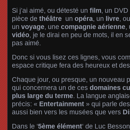
Si j’ai aimé, ou détesté un
film
, un DVD
pièce de
théâtre
un
opéra
, un
livre
, o
un
voyage
, une
compagnie aérienne
,
vidéo
, je le dirai en peu de mots, il en 
pas aimé.
Donc si vous lisez ces lignes, vous co
espace critique fera des heureux et de
Chaque jour, ou presque, un nouveau po
qui concernera un de ces
domaines cul
plus large du terme
. La langue anglai
précis: «
Entertainment
» qui parle des 
aussi bien vers les musées que vers
Di
Dans le ‘
5ème élément
‘ de Luc Besson 