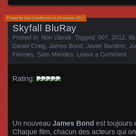
Posted by
Guy Courtheoux
on
24 octobre 2012
Skyfall BluRay
Posted in:
Non classé
. Tagged:
007
,
2012
,
Bl
Daniel Craig
,
James Bond
,
Javier Bardem
,
Ju
Fiennes
,
Sam Mendes
.
Leave a Comment
Rating:
Un nouveau
James Bond
est toujours
Chaque film, chacun des acteurs qui ont