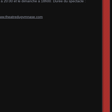
à 20.00 et le dimanche à 18h00. Durée du spectacle :
ww.theatredugymnase.com