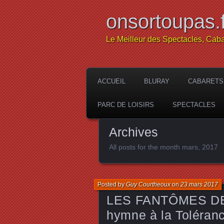
onsortoupas.f
Le Meilleur des Spectacles, Caba
ACCUEIL
BLURAY
CABARETS
PARC DE LOISIRS
SPECTACLES
Archives
All posts for the month mars, 2017
Posted by
Guy Courtheoux
on
23 mars 2017
LES FANTÔMES DE 
hymne à la Toléran