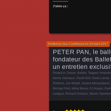
J’aime ça :
Posted by
Guy Courtheoux
on
19 mars 2017
PETER PAN, le balle
fondateur des Balle
un entretien exclusi
Posted in:
Danse, Ballets
. Tagged:
Amandin
danse classique
,
David Grill
,
Denis Lamaj
,
Robbins
,
Joe Wright
,
Jovana Mirosavljevic
Michael Pink
,
Mihai Mezei
,
P.J.Hogan
,
Pedr
Lartigue
,
Richard Graham
,
Steven Spielbe