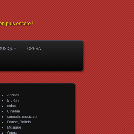
en plus encore !
MUSIQUE
OPÉRA
Accueil
BluRay
cabarets
Cinema
comédie musicale
Danse, Ballets
Musique
Opéra