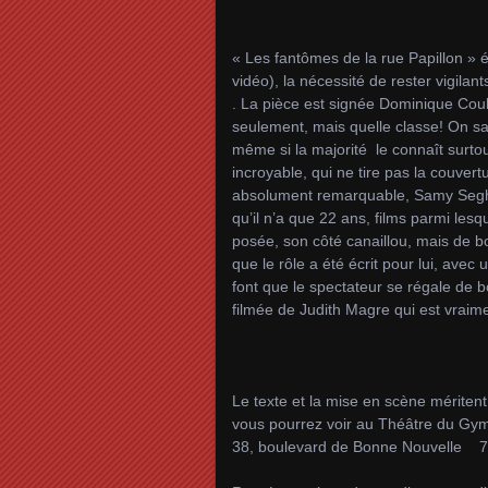
« Les fantômes de la rue Papillon » 
vidéo), la nécessité de rester vigilan
. La pièce est signée Dominique Cou
seulement, mais quelle classe! On sa
même si la majorité le connaît surtout
incroyable, qui ne tire pas la couvert
absolument remarquable, Samy Seghir
qu’il n’a que 22 ans, films parmi les
posée, son côté canaillou, mais de 
que le rôle a été écrit pour lui, ave
font que le spectateur se régale de 
filmée de Judith Magre qui est vrai
Le texte et la mise en scène mériten
vous pourrez voir au Théâtre du Gy
38, boulevard de Bonne Nouvelle 7