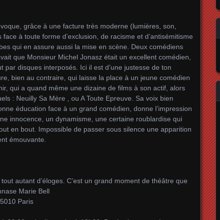
évoque, grâce à une facture très moderne (lumières, son,
ts face à toute forme d’exclusion, de racisme et d’antisémitisme
bes qui en assure aussi la mise en scène. Deux comédiens
vait que Monsieur Michel Jonasz était un excellent comédien,
 par disques interposés. Ici il est d’une justesse de ton
ure, bien au contraire, qui laisse la place à un jeune comédien
, qui a quand même une dizaine de films à son actif, alors
quels : Neuilly Sa Mère , ou A Toute Epreuve. Sa voix bien
bonne éducation face à un grand comédien, donne l’impression
c une innocence, un dynamisme, une certaine roublardise qui
bout en bout. Impossible de passer sous silence une apparition
ment émouvante.
t tout autant d’éloges. C’est un grand moment de théâtre que
mnase Marie Bell
5010 Paris