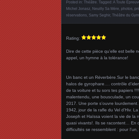
Posted in:
Théâtre
. Tagged:
A Toute Epreuv
Michel Jonasz
,
Neuilly Sa Mère
,
photos
,
pr
réservations
,
Samy Seghir
,
Théâtre du Gym
Rating:
Dire de cette pièce qu’elle est belle 
appel, un hymne à la tolérance!
Un banc et un Réverbère.Sur le banc, 
halos de gyrophare…. contrôle d’iden
de ta voiture et tu sors tes papiers !!
malentendu, une bousculade, un coup 
2017. Une porte s’ouvre lourdement….
1942, jour de la rafle du Vel d’Hiv. 
Joseph et Haïssa voient la vie de la 
quasi vivants!. Ils se racontent… En d
difficultés se ressemblent : pour l’un