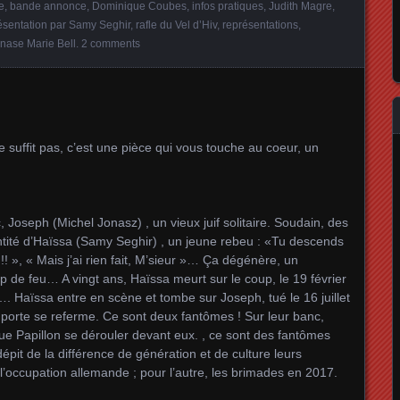
e
,
bande annonce
,
Dominique Coubes
,
infos pratiques
,
Judith Magre
,
ésentation par Samy Seghir
,
rafle du Vel d’Hiv
,
représentations
,
nase Marie Bell
.
2 comments
ne suffit pas, c’est une pièce qui vous touche au coeur, un
Joseph (Michel Jonasz) , un vieux juif solitaire. Soudain, des
tité d’Haïssa (Samy Seghir) , un jeune rebeu : «Tu descends
!!!! », « Mais j’ai rien fait, M’sieur »… Ça dégénère, un
de feu… A vingt ans, Haïssa meurt sur le coup, le 19 février
 Haïssa entre en scène et tombe sur Joseph, tué le 16 juillet
La porte se referme. Ce sont deux fantômes ! Sur leur banc,
rue Papillon se dérouler devant eux. , ce sont des fantômes
épit de la différence de génération et de culture leurs
, l’occupation allemande ; pour l’autre, les brimades en 2017.