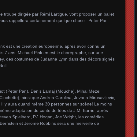
e troupe dirigée par Rémi Lartigue, vont proposer un ballet
e vous rappellera certainement quelque chose : Peter Pan.
Pink est une création européenne, après avoir connu un
s 7 ans. Michael Pink en est le chorégraphe, sur une
ney, des costumes de Judanna Lynn dans des décors signés
ill.
ngot (Peter Pan), Denis Lamaj (Mouche), Mihai Mezei
Clochette), ainsi que Andrea Carolina, Jovana Mirosavljevic,
 Il y aura quand même 30 personnes sur scène! Le moins
énième adaptation du conte de fées de J.M. Barrie, après
 Steven Spielberg, P.J.Hogan, Joe Wright, les comédies
Bernstein et Jerome Robbins sera une merveille de