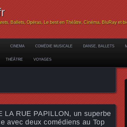
r
rets, Ballets, Opéras, Le best en Théâtre, Cinéma, BluRay et bi
CINEMA
COMÉDIE MUSICALE
DANSE, BALLETS
THÉÂTRE
VOYAGES
LA RUE PAPILLON, un superbe
ce avec deux comédiens au Top