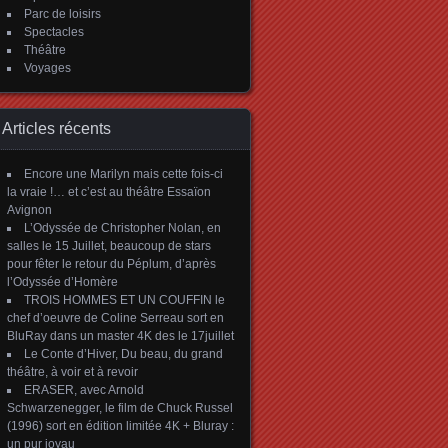
Parc de loisirs
Spectacles
Théâtre
Voyages
Articles récents
Encore une Marilyn mais cette fois-ci
la vraie !… et c’est au théâtre Essaïon
Avignon
L’Odyssée de Christopher Nolan, en
salles le 15 Juillet, beaucoup de stars
pour fêter le retour du Péplum, d’après
l’Odyssée d’Homère
TROIS HOMMES ET UN COUFFIN le
chef d’oeuvre de Coline Serreau sort en
BluRay dans un master 4K des le 17juillet
Le Conte d’Hiver, Du beau, du grand
théâtre, à voir et à revoir
ERASER, avec Arnold
Schwarzenegger, le film de Chuck Russel
(1996) sort en édition limitée 4K + Bluray :
un pur joyau