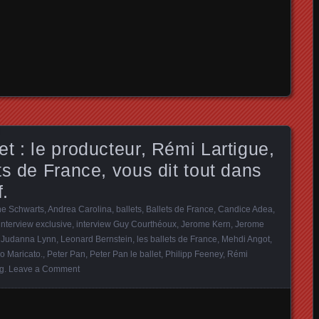
t : le producteur, Rémi Lartigue,
ts de France, vous dit tout dans
f.
e Schwarts
,
Andrea Carolina
,
ballets
,
Ballets de France
,
Candice Adea
,
interview exclusive
,
interview Guy Courthéoux
,
Jerome Kern
,
Jerome
,
Judanna Lynn
,
Leonard Bernstein
,
les ballets de France
,
Mehdi Angot
,
o Maricato.
,
Peter Pan
,
Peter Pan le ballet
,
Philipp Feeney
,
Rémi
rg
.
Leave a Comment