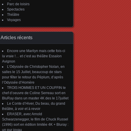
Parc de loisirs
Spectacles
Théâtre
Voyages
Articles récents
Encore une Marilyn mais cette fois-ci
la vraie !… et c’est au théâtre Essaïon
Avignon
L’Odyssée de Christopher Nolan, en
salles le 15 Juillet, beaucoup de stars
pour fêter le retour du Péplum, d’après
l’Odyssée d’Homère
TROIS HOMMES ET UN COUFFIN le
chef d’oeuvre de Coline Serreau sort en
BluRay dans un master 4K des le 17juillet
Le Conte d’Hiver, Du beau, du grand
théâtre, à voir et à revoir
ERASER, avec Arnold
Schwarzenegger, le film de Chuck Russel
(1996) sort en édition limitée 4K + Bluray :
un pur joyau