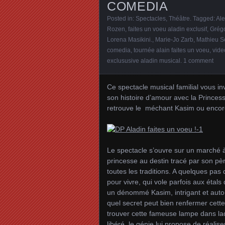
COMEDIA
Posted in:
Spectacles
,
Théâtre
. Tagged:
Ale
Rozen
,
faites un voeu aladin exclusif
,
Grég
Lorena Masikini.
,
Marie-Jo Zarb
,
Mathieu S
comedia
,
tournée alain faites un voeu
,
vide
exclususive aladin musical
.
1 comment
Ce spectacle musical familial vous in
son histoire d’amour avec la Princess
retrouve le méchant Kasim ou encore
Le spectacle s’ouvre sur un marché à
princesse au destin tracé par son pèr
toutes les traditions. A quelques pas
pour vivre, qui vole parfois aux étal
un dénommé Kasim, intrigant et auto
quel secret peut bien renfermer cette
trouver cette fameuse lampe dans la
libéré, le génie lui propose de réalise