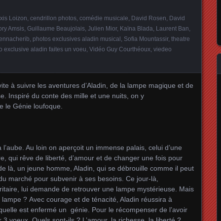
xis Loizon
,
cendrillon photos
,
comédie musicale
,
David Rosen
,
David
ory Amsis
,
Guillaume Beaujolais
,
Julien Mior
,
Kaïna Blada
,
Laurent Ban
,
ennacherib
,
photos exclusives aladin musical
,
Sofia Mountassir
,
theatre
o exclusive aladin faites un voeu
,
Vidéo Guy Courthéoux
,
viedeo
vite à suivre les aventures d’Aladin, de la lampe magique et de
e. Inspiré du conte des mille et une nuits, on y
 le Génie loufoque.
 l’aube. Au loin on aperçoit un immense palais, celui d’une
e, qui rêve de liberté, d’amour et de changer une fois pour
 de là, un jeune homme, Aladin, qui se débrouille comme il peut
s du marché pour subvenir à ses besoins. Ce jour-là,
ritaire, lui demande de retrouver une lampe mystérieuse. Mais
 lampe ? Avec courage et de ténacité, Aladin réussira à
quelle est enfermé un génie. Pour le récompenser de l’avoir
r 3 voeux. Quels sont-ils ? L’amour, la richesse, la liberté ?