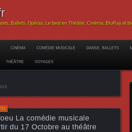
r
rets, Ballets, Opéras, Le best en Théâtre, Cinéma, BluRay et bi
CINEMA
COMÉDIE MUSICALE
DANSE, BALLETS
THÉÂTRE
VOYAGES
2015
2015
Voeu La comédie musicale
artir du 17 Octobre au théâtre