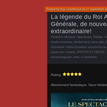
Posted by
Guy Courtheoux
on
27 septembre 
La légende du Roi A
Générale, de nouve
extraordinaire!
Posted in:
Musique
,
Spectacles
,
Théâtre
. 
charlie boisseau
,
decibel prod
,
dove attia
,
f
Guenièvre
,
l'épée Excalibur
,
lancelot du lac
palais des congrès
,
PHOTOS ET VIDEOS 
vincent baguian
,
zaho
.
4 comments
Rating:
Absolument fantastique. Sans hésitati