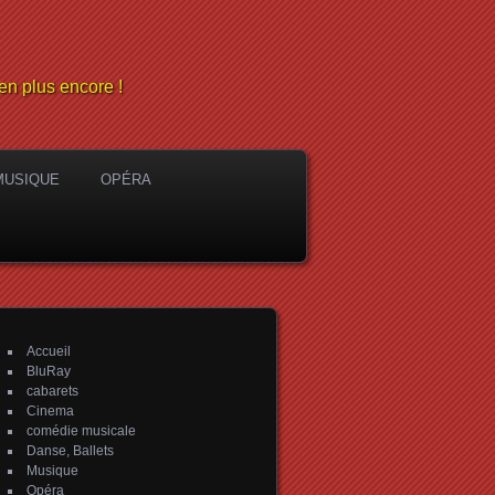
en plus encore !
MUSIQUE
OPÉRA
Accueil
BluRay
cabarets
Cinema
comédie musicale
Danse, Ballets
Musique
Opéra