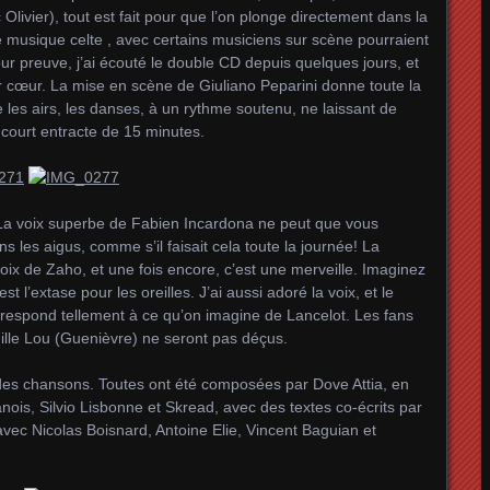
ivier), tout est fait pour que l’on plonge directement dans la
e musique celte , avec certains musiciens sur scène pourraient
ur preuve, j’ai écouté le double CD depuis quelques jours, et
ar cœur. La mise en scène de Giuliano Peparini donne toute la
 les airs, les danses, à un rythme soutenu, ne laissant de
 court entracte de 15 minutes.
La voix superbe de Fabien Incardona ne peut que vous
ns les aigus, comme s’il faisait cela toute la journée! La
oix de Zaho, et une fois encore, c’est une merveille. Imaginez
st l’extase pour les oreilles. J’ai aussi adoré la voix, et le
respond tellement à ce qu’on imagine de Lancelot. Les fans
ille Lou (Guenièvre) ne seront pas déçus.
des chansons. Toutes ont été composées par Dove Attia, en
ois, Silvio Lisbonne et Skread, avec des textes co-écrits par
avec Nicolas Boisnard, Antoine Elie, Vincent Baguian et