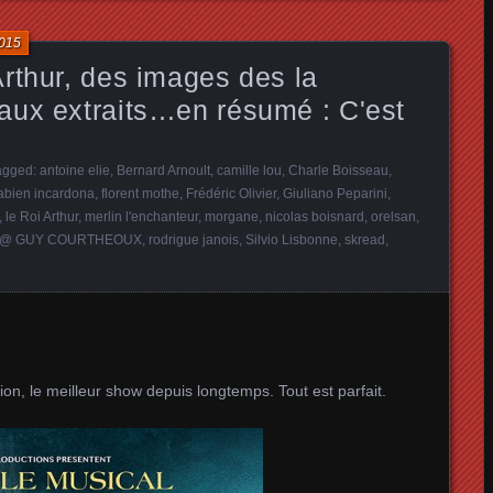
2015
rthur, des images des la
aux extraits…en résumé : C'est
Tagged:
antoine elie
,
Bernard Arnoult
,
camille lou
,
Charle Boisseau
,
abien incardona
,
florent mothe
,
Frédéric Olivier
,
Giuliano Peparini
,
,
le Roi Arthur
,
merlin l'enchanteur
,
morgane
,
nicolas boisnard
,
orelsan
,
: @ GUY COURTHEOUX
,
rodrigue janois
,
Silvio Lisbonne
,
skread
,
on, le meilleur show depuis longtemps. Tout est parfait.