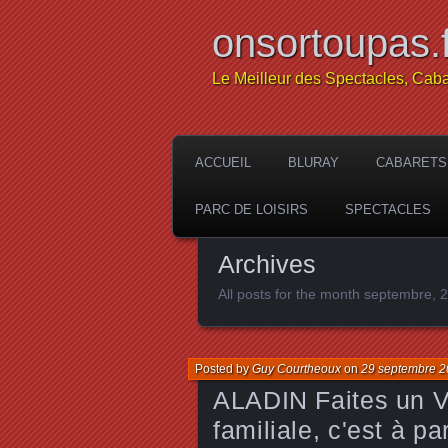
onsortoupas.f
Le Meilleur des Spectacles, Caba
ACCUEIL
BLURAY
CABARETS
PARC DE LOISIRS
SPECTACLES
Archives
All posts for the month septembre, 
Posted by
Guy Courtheoux
on
29 septembre 
ALADIN Faites un 
familiale, c'est à p