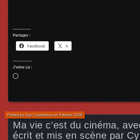
Partager :
Facebook
X
J’aime ça :
Chargement…
Posted by
Guy Courtheoux
on
9 février 2026
Ma vie c’est du cinéma, av
écrit et mis en scène par Cy