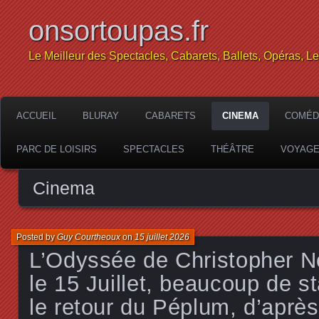
onsortoupas.fr
Le Meilleur des Spectacles, Cabarets, Ballets, Opéras, L
ACCUEIL
BLURAY
CABARETS
CINEMA
COMÉD
PARC DE LOISIRS
SPECTACLES
THÉÂTRE
VOYAG
Cinema
Posted by
Guy Courtheoux
on
15 juillet 2026
L’Odyssée de Christopher No
le 15 Juillet, beaucoup de st
le retour du Péplum, d’aprè