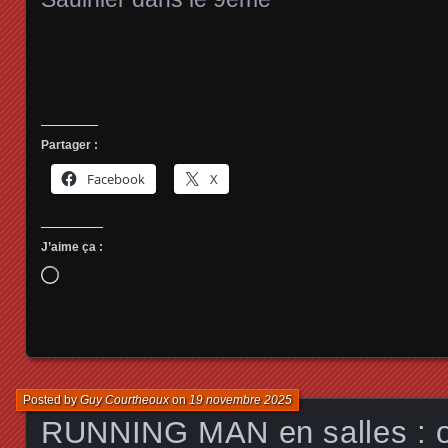
Partager :
Facebook
X
J’aime ça :
Chargement…
Posted by
Guy Courtheoux
on
19 novembre 2025
RUNNING MAN en salles : on