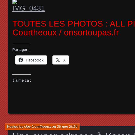
TOUTES LES PHOTOS : ALL P
Courtheoux / onsortoupas.fr
Partager :
Facebook
X
J’aime ça :
Posted by
Guy Courtheoux
on
29 juin 2016