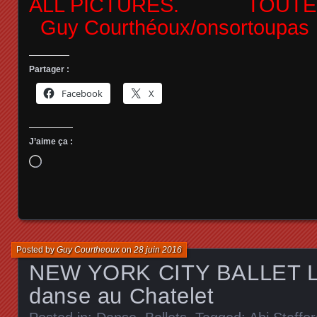
ALL PICTURES. TOUTES
Guy Courthéoux/onsortoupas
Partager :
Facebook
X
J’aime ça :
Chargement…
Posted by
Guy Courtheoux
on
28 juin 2016
NEW YORK CITY BALLET Le
danse au Chatelet