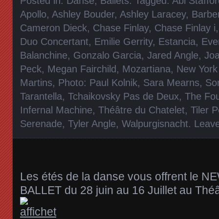
Posted in:
Danse, Ballets
. Tagged:
Abi Staffo
Apollo
,
Ashley Bouder
,
Ashley Laracey
,
Barber
Cameron Dieck
,
Chase Finlay
,
Chase Finlay i
Duo Concertant
,
Emilie Gerrity
,
Estancia
,
Eve
Balanchine
,
Gonzalo Garcia
,
Jared Angle
,
Joa
Peck
,
Megan Fairchild
,
Mozartiana
,
New York 
Martins
,
Photo: Paul Kolnik
,
Sara Mearns
,
So
Tarantella
,
Tchaikovsky Pas de Deux
,
The Fo
Infernal Machine
,
Théâtre du Chatelet
,
Tiler 
Serenade
,
Tyler Angle
,
Walpurgisnacht
.
Leav
Les étés de la danse vous offrent le
BALLET du 28 juin au 16 Juillet au Théâ