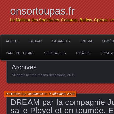
onsortoupas.fr
Le Meilleur des Spectacles, Cabarets, Ballets, Opéras, L
ACCUEIL
BLURAY
CABARETS
CINEMA
COMÉD
PARC DE LOISIRS
SPECTACLES
THÉÂTRE
VOYAG
Archives
All posts for the month décembre, 2019
Posted by
Guy Courtheoux
on
15 décembre 2019
DREAM par la compagnie Jul
salle Pleyel et en tournée. E