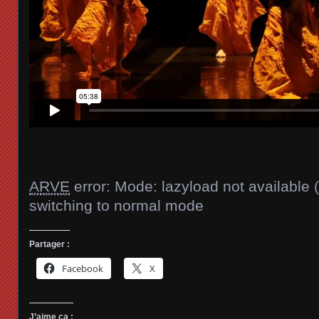
ARVE
error: Mode: lazyload not available 
switching to normal mode
Partager :
Facebook
X
J’aime ça :