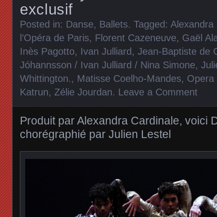
exclusif
Posted in:
Danse, Ballets
. Tagged:
Alexandra 
l’Opéra de Paris
,
Florent Cazeneuve
,
Gaël Al
Inès Pagotto
,
Ivan Julliard
,
Jean-Baptiste de 
Jóhannsson / Ivan Julliard / Nina Simone
,
Jul
Whittington.
,
Matisse Coelho-Mandes
,
Opera 
Katrun
,
Zélie Jourdan
.
Leave a Comment
Produit par Alexandra Cardinale, voici
chorégraphié par Julien Lestel