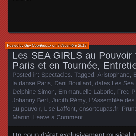
Posted by
Guy Courtheoux
on
9 décembre 2019
Les SEA GIRLS au Pouvoir t
Paris et en Tournée, Entreti
Posted in:
Spectacles
. Tagged:
Aristophane
,
la danse Paris
,
Dani Bouillard
,
dates Les Sea 
Delphine Simon
,
Emmanuelle Laborie
,
Fred P
Johanny Bert
,
Judith Rémy
,
L’Assemblée de
au pouvoir
,
Lise Laffont
,
onsortoupas.fr
,
Prune
Martin
.
Leave a Comment
Un coup d’état exclusivement musical.