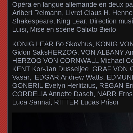
Opéra en langue allemande en deux par
Aribert Reimann, Livret Claus H. Henne
Shakespeare, King Lear, Direction musi
Luisi, Mise en scène Calixto Bieito
KÖNIG LEAR Bo Skovhus, KÖNIG V
Gidon SaksHERZOG, VON ALBANY And
HERZOG VON CORNWALL Michael Co
KENT Kor‑Jan Dusseljee, GRAF VON 
Vasar, EDGAR Andrew Watts, EDMUND
GONERIL Evelyn Herlitzius, REGAN Er
CORDELIA Annette Dasch, NARR Ernst
Luca Sannai, RITTER Lucas Prisor