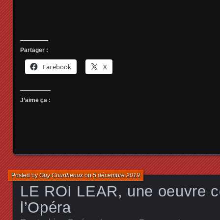
Partager :
Facebook
X
J’aime ça :
Posted by
Guy Courtheoux
on
5 décembre 2019
LE ROI LEAR, une oeuvre c
l’Opéra