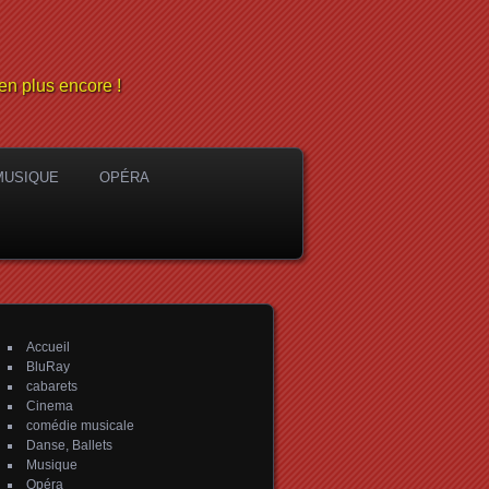
en plus encore !
MUSIQUE
OPÉRA
Accueil
BluRay
cabarets
Cinema
comédie musicale
Danse, Ballets
Musique
Opéra