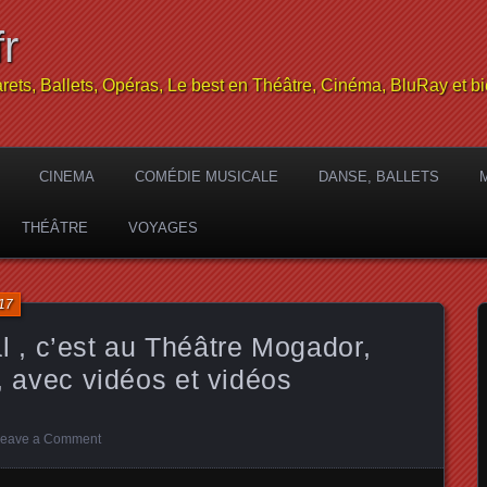
r
rets, Ballets, Opéras, Le best en Théâtre, Cinéma, BluRay et bi
CINEMA
COMÉDIE MUSICALE
DANSE, BALLETS
THÉÂTRE
VOYAGES
17
, c’est au Théâtre Mogador,
s, avec vidéos et vidéos
eave a Comment