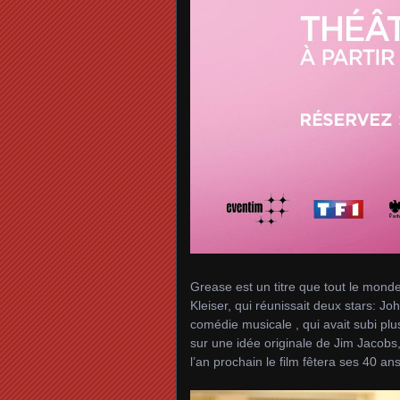
Grease est un titre que tout le monde
Kleiser, qui réunissait deux stars: Jo
comédie musicale , qui avait subi plu
sur une idée originale de Jim Jacobs,
l’an prochain le film fêtera ses 40 a