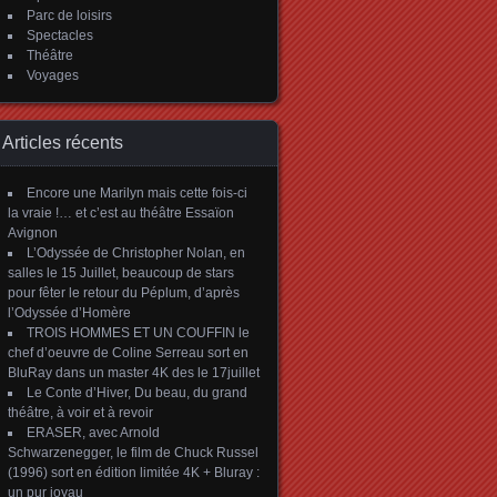
Parc de loisirs
Spectacles
Théâtre
Voyages
Articles récents
Encore une Marilyn mais cette fois-ci
la vraie !… et c’est au théâtre Essaïon
Avignon
L’Odyssée de Christopher Nolan, en
salles le 15 Juillet, beaucoup de stars
pour fêter le retour du Péplum, d’après
l’Odyssée d’Homère
TROIS HOMMES ET UN COUFFIN le
chef d’oeuvre de Coline Serreau sort en
BluRay dans un master 4K des le 17juillet
Le Conte d’Hiver, Du beau, du grand
théâtre, à voir et à revoir
ERASER, avec Arnold
Schwarzenegger, le film de Chuck Russel
(1996) sort en édition limitée 4K + Bluray :
un pur joyau