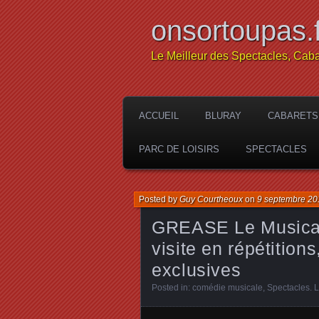
onsortoupas.f
Le Meilleur des Spectacles, Caba
ACCUEIL
BLURAY
CABARETS
PARC DE LOISIRS
SPECTACLES
Posted by
Guy Courtheoux
on
9 septembre 20
GREASE Le Musical 
visite en répétition
exclusives
Posted in:
comédie musicale
,
Spectacles
.
L