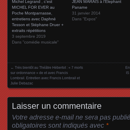
Michel Legrand , c’est
JEAN MARAIS à l'Elephant
MICHEL FOR EVER au
Paname
Poche Montparnasse,
31 janvier 2014
entretiens avec Daphné
Dans "Expos"
Tesson et Stéphane Druer +
extraits répétitions
3 septembre 2019
Dans "comédie musicale"
←
Très bientôt au Théâtre Hébertot : « 7 morts
En
Posts navigation
sur ordonnance » de et avec Francis
IS
Lombrail. Entretien avec Francis Lombrail et
Julie Debazac
Laisser un commentaire
Votre adresse e-mail ne sera pas publi
obligatoires sont indiqués avec
*