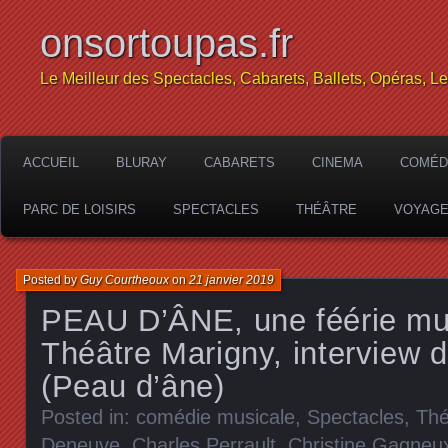
onsortoupas.fr
Le Meilleur des Spectacles, Cabarets, Ballets, Opéras, L
ACCUEIL
BLURAY
CABARETS
CINEMA
COMÉD
PARC DE LOISIRS
SPECTACLES
THÉÂTRE
VOYAG
Posted by
Guy Courtheoux
on
21 janvier 2019
PEAU D’ÂNE, une féérie mu
Théâtre Marigny, interview 
(Peau d’âne)
Posted in:
comédie musicale
,
Spectacles
,
Thé
Deneuve
,
Charles Perrault
,
Christine Gagneu