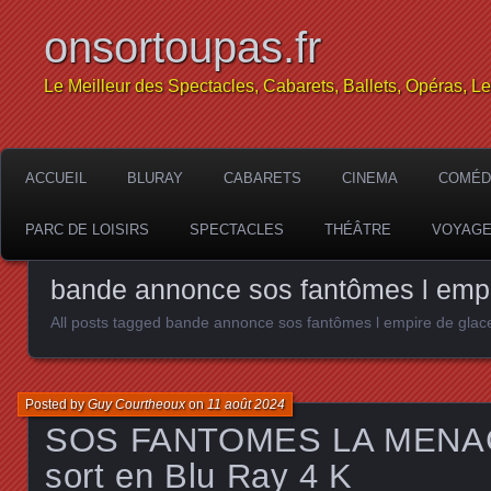
onsortoupas.fr
Le Meilleur des Spectacles, Cabarets, Ballets, Opéras, L
ACCUEIL
BLURAY
CABARETS
CINEMA
COMÉD
PARC DE LOISIRS
SPECTACLES
THÉÂTRE
VOYAG
bande annonce sos fantômes l empi
All posts tagged bande annonce sos fantômes l empire de glac
Posted by
Guy Courtheoux
on
11 août 2024
SOS FANTOMES LA MENA
sort en Blu Ray 4 K