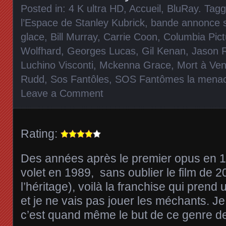
Posted in:
4 K ultra HD
,
Accueil
,
BluRay
. Tag
l’Espace de Stanley Kubrick
,
bande annonce s
glace
,
Bill Murray
,
Carrie Coon
,
Columbia Pict
Wolfhard
,
Georges Lucas
,
Gil Kenan
,
Jason 
Luchino Visconti
,
Mckenna Grace
,
Mort à Ven
Rudd
,
Sos Fantôles
,
SOS Fantômes la menac
Leave a Comment
Rating:
Des années après le premier opus en 1
volet en 1989, sans oublier le film de
l’héritage), voilà la franchise qui prend
et je ne vais pas jouer les méchants. J
c’est quand même le but de ce genre de