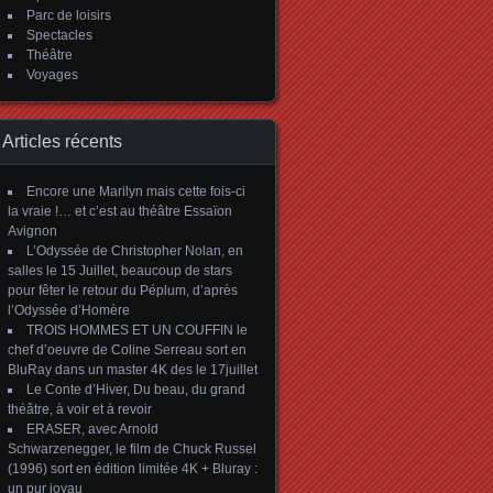
Parc de loisirs
Spectacles
Théâtre
Voyages
Articles récents
Encore une Marilyn mais cette fois-ci
la vraie !… et c’est au théâtre Essaïon
Avignon
L’Odyssée de Christopher Nolan, en
salles le 15 Juillet, beaucoup de stars
pour fêter le retour du Péplum, d’après
l’Odyssée d’Homère
TROIS HOMMES ET UN COUFFIN le
chef d’oeuvre de Coline Serreau sort en
BluRay dans un master 4K des le 17juillet
Le Conte d’Hiver, Du beau, du grand
théâtre, à voir et à revoir
ERASER, avec Arnold
Schwarzenegger, le film de Chuck Russel
(1996) sort en édition limitée 4K + Bluray :
un pur joyau