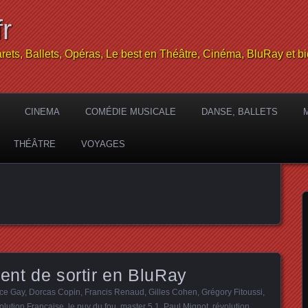
r
rets, Ballets, Opéras, Le best en Théâtre, Cinéma, BluRay et bi
CINEMA
COMÉDIE MUSICALE
DANSE, BALLETS
THÉÂTRE
VOYAGES
ient de sortir en BluRay
ce Gay
,
Dorcas Copin
,
Francis Renaud
,
Gilles Cohen
,
Grégory Fitoussi
,
volution Française
,
le puy du fou
,
master 5.1
,
Paul Mignot
,
révolution