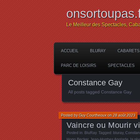
onsortoupas.f
Le Meilleur des Spectacles, Caba
ACCUEIL
BLURAY
CABARETS
PARC DE LOISIRS
SPECTACLES
Constance Gay
All posts tagged Constance Gay
Posted by
Guy Courtheoux
on
28 août 2023
Vaincre ou Mourir v
Posted in:
BluRay
. Tagged:
bluray
,
Constan
Hogo Becker
,
Jean-Hughes Anglade
,
la ré