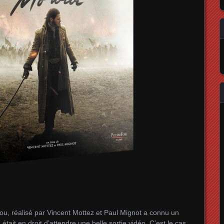
Fou, réalisé par Vincent Mottez et Paul Mignot a connu un
 était en droit d’attendre une belle sortie vidéo, C’est le cas