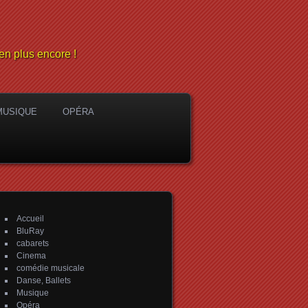
en plus encore !
MUSIQUE
OPÉRA
Accueil
BluRay
cabarets
Cinema
comédie musicale
Danse, Ballets
Musique
Opéra