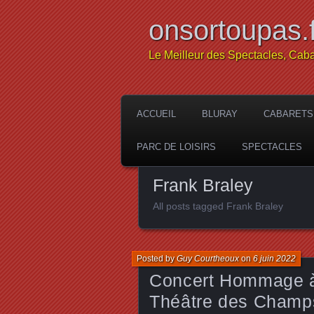
onsortoupas.f
Le Meilleur des Spectacles, Caba
ACCUEIL
BLURAY
CABARETS
PARC DE LOISIRS
SPECTACLES
Frank Braley
All posts tagged Frank Braley
Posted by
Guy Courtheoux
on
6 juin 2022
Concert Hommage à 
Théâtre des Champ