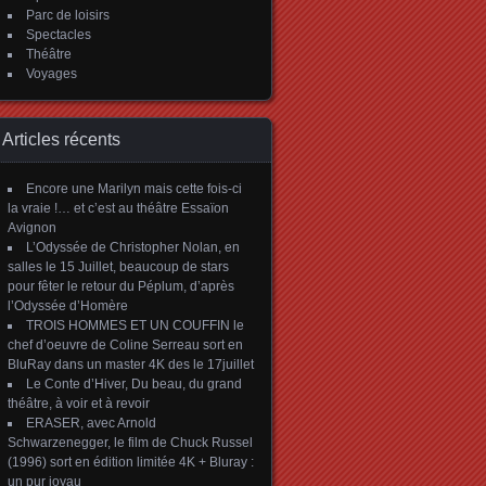
Parc de loisirs
Spectacles
Théâtre
Voyages
Articles récents
Encore une Marilyn mais cette fois-ci
la vraie !… et c’est au théâtre Essaïon
Avignon
L’Odyssée de Christopher Nolan, en
salles le 15 Juillet, beaucoup de stars
pour fêter le retour du Péplum, d’après
l’Odyssée d’Homère
TROIS HOMMES ET UN COUFFIN le
chef d’oeuvre de Coline Serreau sort en
BluRay dans un master 4K des le 17juillet
Le Conte d’Hiver, Du beau, du grand
théâtre, à voir et à revoir
ERASER, avec Arnold
Schwarzenegger, le film de Chuck Russel
(1996) sort en édition limitée 4K + Bluray :
un pur joyau