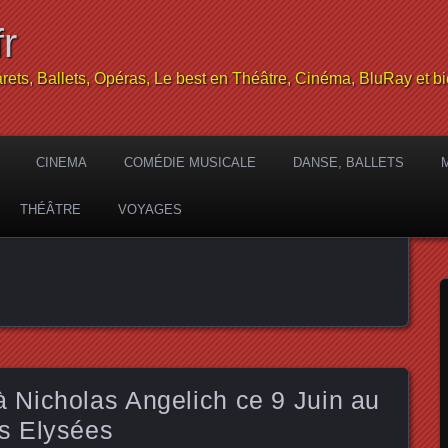
r
rets, Ballets, Opéras, Le best en Théâtre, Cinéma, BluRay et bi
CINEMA
COMÉDIE MUSICALE
DANSE, BALLETS
THÉÂTRE
VOYAGES
Nicholas Angelich ce 9 Juin au
s Elysées