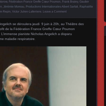
ntorow
,
Fédération France Greffe Cœur Poumon
,
Frank Braley
,
Gautier
in
,
Jérémie Moreau
,
Productions Internationales Albert Sarfati
,
Raphaëlle
im Repin
,
Victor Julien-Laferriere
.
Leave a Comment
gelich se déroulera jeudi 9 juin à 20h, au Théâtre des
rofit de la Fédération France Greffe Cœur Poumon
 . L’immense pianiste Nicholas Angelich a disparu
ne maladie respiratoire.