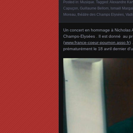
Posted in:
Musique
. Tagged:
Alexandre Ka
Capuçon
,
Guillaume Bellom
,
Ismaël Marga
Moreau
,
théätre des Champs Elysées
,
Vad
Un concert en hommage à Nicholas An
Champs-Elysées . Il est donné au p
(
www.france-coeur-poumon.asso.
fr
)
prématurément le 18 avril dernier d’u