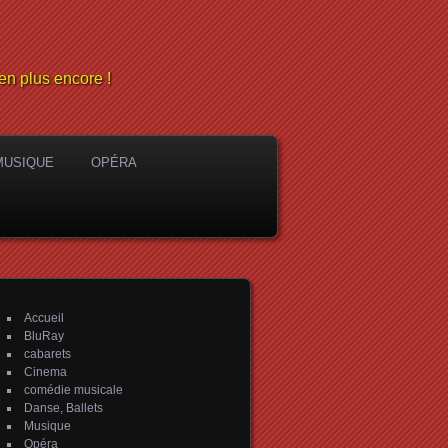
en plus encore !
MUSIQUE
OPÉRA
Accueil
BluRay
cabarets
Cinema
comédie musicale
Danse, Ballets
Musique
Opéra