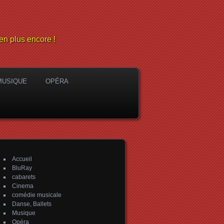
en plus encore !
MUSIQUE
OPÉRA
Accueil
BluRay
cabarets
Cinema
comédie musicale
Danse, Ballets
Musique
Opéra