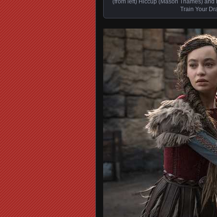
(from left) Hiccup (Mason Thames) and N
Train Your Dr