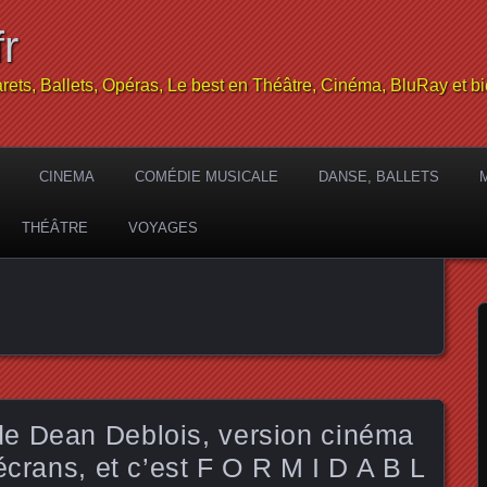
r
rets, Ballets, Opéras, Le best en Théâtre, Cinéma, BluRay et bi
CINEMA
COMÉDIE MUSICALE
DANSE, BALLETS
THÉÂTRE
VOYAGES
e Dean Deblois, version cinéma
écrans, et c’est F O R M I D A B L