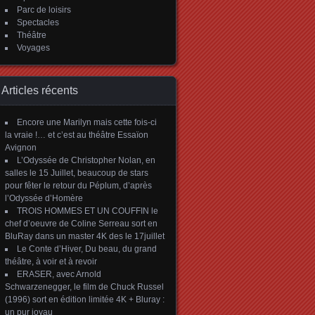
Parc de loisirs
Spectacles
Théâtre
Voyages
Articles récents
Encore une Marilyn mais cette fois-ci
la vraie !… et c’est au théâtre Essaïon
Avignon
L’Odyssée de Christopher Nolan, en
salles le 15 Juillet, beaucoup de stars
pour fêter le retour du Péplum, d’après
l’Odyssée d’Homère
TROIS HOMMES ET UN COUFFIN le
chef d’oeuvre de Coline Serreau sort en
BluRay dans un master 4K des le 17juillet
Le Conte d’Hiver, Du beau, du grand
théâtre, à voir et à revoir
ERASER, avec Arnold
Schwarzenegger, le film de Chuck Russel
(1996) sort en édition limitée 4K + Bluray :
un pur joyau