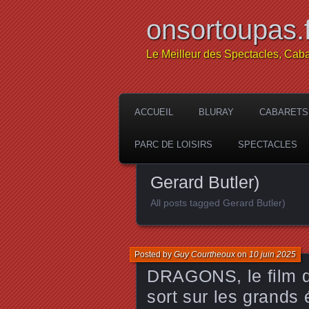
onsortoupas.f
Le Meilleur des Spectacles, Caba
ACCUEIL
BLURAY
CABARETS
PARC DE LOISIRS
SPECTACLES
Gerard Butler)
All posts tagged Gerard Butler)
Posted by
Guy Courtheoux
on
10 juin 2025
DRAGONS, le film d
sort sur les grands 