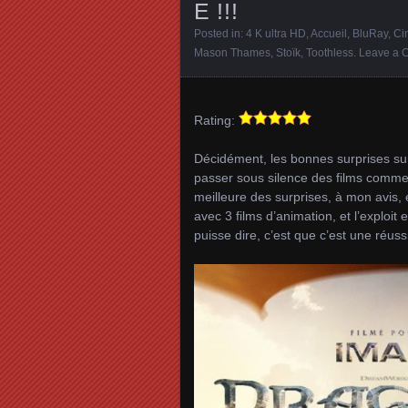
E !!!
Posted in:
4 K ultra HD
,
Accueil
,
BluRay
,
Ci
Mason Thames
,
Stoïk
,
Toothless
.
Leave a 
Rating:
Décidément, les bonnes surprises sur
passer sous silence des films com
meilleure des surprises, à mon avis,
avec 3 films d’animation, et l’exploit
puisse dire, c’est que c’est une réussi