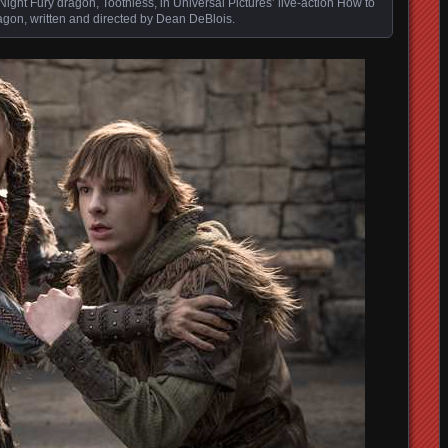
ight Fury dragon, Toothless, in Universal Pictures’ live-action How to
agon, written and directed by Dean DeBlois.