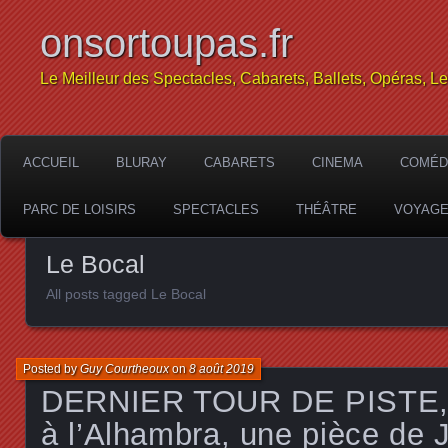
onsortoupas.fr
Le Meilleur des Spectacles, Cabarets, Ballets, Opéras, L
ACCUEIL
BLURAY
CABARETS
CINEMA
COMÉD
PARC DE LOISIRS
SPECTACLES
THÉÂTRE
VOYAG
Le Bocal
All posts tagged Le Bocal
Posted by
Guy Courtheoux
on
8 août 2019
DERNIER TOUR DE PISTE, le
à l’Alhambra, une pièce de 