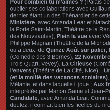
Pour combien tu m’aimes ?
(Palais de
oublier ses collaborations avec Guillau
dernier étant un des Thénardier de cett
Ministère
, avec Amanda Lear et Natac
la Porte Saint-Martin, Théâtre de la Re
des Nouveautés),
Plein la vue
avec Vér
Philippe Magnan (Théâtre de la Michodiè
ou à deux, de
Quinze Août sur palier, 
(Comédie des 3 Bornes),
22 Novembre
Trois Quart, Vevey),
La Chieuse
(Coméd
l’envers
(Théâtre de La Cité, Nice)…
Un
(et la moitié des vacances scolaires)
Mélanie, et dans laquelle il joue ;
Aux fr
interprétée par Marion Game et Jean-Pie
Candidate
, avec Amanda Lear. Comme
doutez, il connaît bien les ficelles du rire