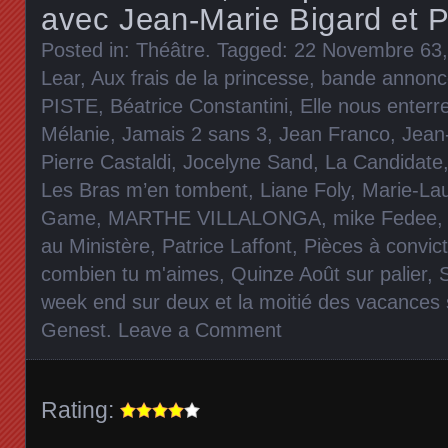
avec Jean-Marie Bigard et P
Posted in:
Théâtre
. Tagged:
22 Novembre 63
Lear
,
Aux frais de la princesse
,
bande annon
PISTE
,
Béatrice Constantini
,
Elle nous enterr
Mélanie
,
Jamais 2 sans 3
,
Jean Franco
,
Jean
Pierre Castaldi
,
Jocelyne Sand
,
La Candidate
Les Bras m’en tombent
,
Liane Foly
,
Marie-La
Game
,
MARTHE VILLALONGA
,
mike Fedee
au Ministère
,
Patrice Laffont
,
Pièces à convict
combien tu m'aimes
,
Quinze Août sur palier
,
week end sur deux et la moitié des vacances 
Genest
.
Leave a Comment
Rating: