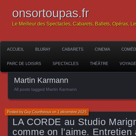
onsortoupas.fr
Le Meilleur des Spectacles, Cabarets, Ballets, Opéras, L
ACCUEIL
BLURAY
CABARETS
CINEMA
COMÉD
PARC DE LOISIRS
SPECTACLES
THÉÂTRE
VOYAG
Martin Karmann
All posts tagged Martin Karmann
Posted by
Guy Courtheoux
on
1 décembre 2025
LA CORDE au Studio Marigny
comme on l’aime. Entretien