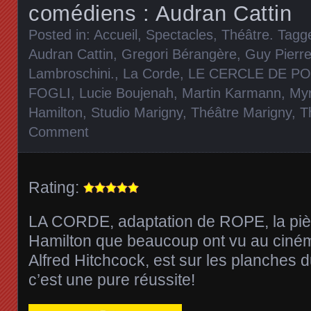
comédiens : Audran Cattin
Posted in:
Accueil
,
Spectacles
,
Théâtre
. Tagg
Audran Cattin
,
Gregori Bérangère
,
Guy Pierr
Lambroschini.
,
La Corde
,
LE CERCLE DE P
FOGLI
,
Lucie Boujenah
,
Martin Karmann
,
Myr
Hamilton
,
Studio Marigny
,
Théâtre Marigny
,
T
Comment
Rating:
LA CORDE, adaptation de ROPE, la piè
Hamilton que beaucoup ont vu au ciném
Alfred Hitchcock, est sur les planches d
c’est une pure réussite!