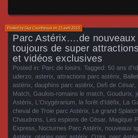
Posted by
Guy Courtheoux
on
15 avril 2015
Parc Astérix….de nouveaux 
toujours de super attraction
et vidéos exclusives
Posted in:
Parc de loisirs
. Tagged:
50 ans d'Id
uderzo
,
asterix
,
attractions parc astérix
,
Balle
astérix
,
dauphins parc astérix
,
Defi de César
,
Match
,
Gaulois-romains le match
,
Goudurix
,
Astérix
,
L'Oxygérarium
,
la forêt d'Idéfix
,
La Ga
cheval de Troie parc Astérix
,
Le grand Splatc
Chaudrons
,
Les espions de César
,
Magique P
Express
,
Nocturnes Parc Astérix
,
nouveaux sp
Astérix
,
otaries parc astérix
,
Ozirs
,
parc Astér