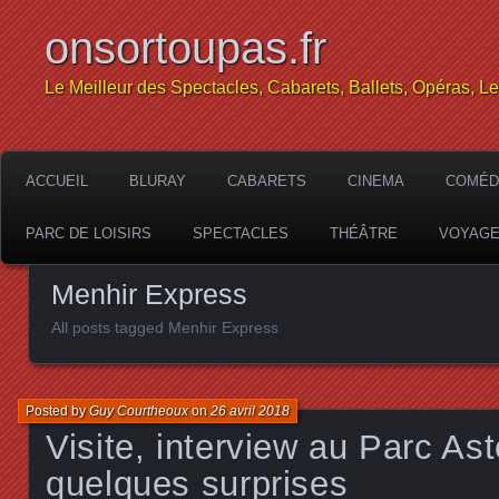
onsortoupas.fr
Le Meilleur des Spectacles, Cabarets, Ballets, Opéras, L
ACCUEIL
BLURAY
CABARETS
CINEMA
COMÉD
PARC DE LOISIRS
SPECTACLES
THÉÂTRE
VOYAG
Menhir Express
All posts tagged Menhir Express
Posted by
Guy Courtheoux
on
26 avril 2018
Visite, interview au Parc Ast
quelques surprises