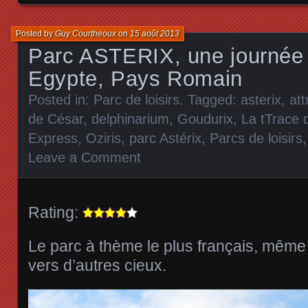
Posted by
Guy Courtheoux
on
15 août 2013
Parc ASTERIX, une journée
Egypte, Pays Romain
Posted in:
Parc de loisirs
. Tagged:
asterix
,
att
de César
,
delphinarium
,
Goudurix
,
La tTrace 
Express
,
Oziris
,
parc Astérix
,
Parcs de loisirs
Leave a Comment
Rating:
Le parc à thème le plus français, même
vers d’autres cieux.