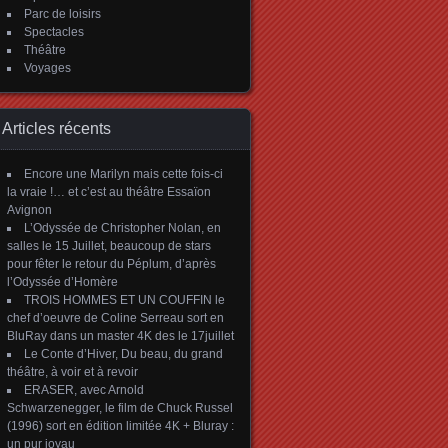
Parc de loisirs
Spectacles
Théâtre
Voyages
Articles récents
Encore une Marilyn mais cette fois-ci
la vraie !… et c’est au théâtre Essaïon
Avignon
L’Odyssée de Christopher Nolan, en
salles le 15 Juillet, beaucoup de stars
pour fêter le retour du Péplum, d’après
l’Odyssée d’Homère
TROIS HOMMES ET UN COUFFIN le
chef d’oeuvre de Coline Serreau sort en
BluRay dans un master 4K des le 17juillet
Le Conte d’Hiver, Du beau, du grand
théâtre, à voir et à revoir
ERASER, avec Arnold
Schwarzenegger, le film de Chuck Russel
(1996) sort en édition limitée 4K + Bluray :
un pur joyau