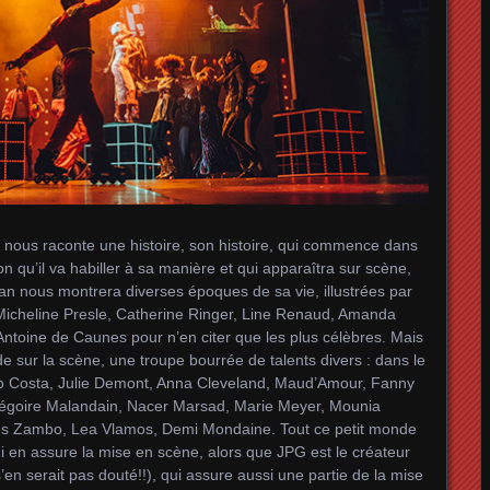
e nous raconte une histoire, son histoire, qui commence dans
 qu’il va habiller à sa manière et qui apparaîtra sur scène,
an nous montrera diverses époques de sa vie, illustrées par
 Micheline Presle, Catherine Ringer, Line Renaud, Amanda
ntoine de Caunes pour n’en citer que les plus célèbres. Mais
nde sur la scène, une troupe bourrée de talents divers : dans le
rvo Costa, Julie Demont, Anna Cleveland, Maud’Amour, Fanny
Grégoire Malandain, Nacer Marsad, Marie Meyer, Mounia
es Zambo, Lea Vlamos, Demi Mondaine. Tout ce petit monde
ui en assure la mise en scène, alors que JPG est le créateur
en serait pas douté!!), qui assure aussi une partie de la mise