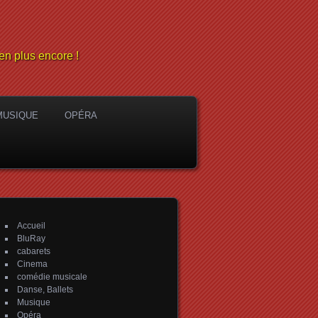
en plus encore !
MUSIQUE
OPÉRA
Accueil
BluRay
cabarets
Cinema
comédie musicale
Danse, Ballets
Musique
Opéra