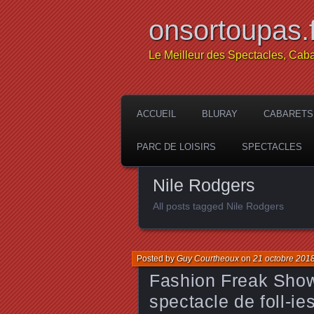
onsortoupas.f
Le Meilleur des Spectacles, Caba
ACCUEIL
BLURAY
CABARETS
PARC DE LOISIRS
SPECTACLES
Nile Rodgers
All posts tagged Nile Rodgers
Posted by
Guy Courtheoux
on
21 octobre 201
Fashion Freak Show
spectacle de foll-ie