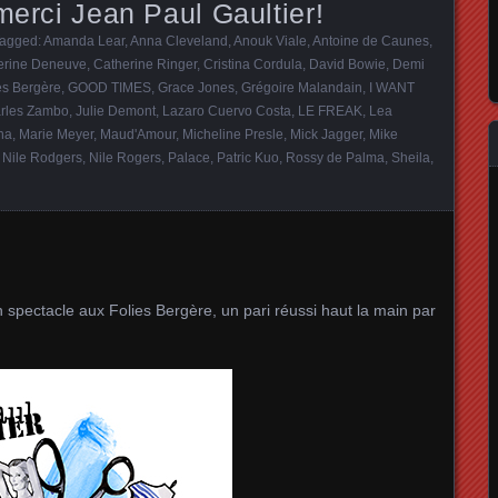
merci Jean Paul Gaultier!
Tagged:
Amanda Lear
,
Anna Cleveland
,
Anouk Viale
,
Antoine de Caunes
,
erine Deneuve
,
Catherine Ringer
,
Cristina Cordula
,
David Bowie
,
Demi
es Bergère
,
GOOD TIMES
,
Grace Jones
,
Grégoire Malandain
,
I WANT
rles Zambo
,
Julie Demont
,
Lazaro Cuervo Costa
,
LE FREAK
,
Lea
na
,
Marie Meyer
,
Maud'Amour
,
Micheline Presle
,
Mick Jagger
,
Mike
,
Nile Rodgers
,
Nile Rogers
,
Palace
,
Patric Kuo
,
Rossy de Palma
,
Sheila
,
 spectacle aux Folies Bergère, un pari réussi haut la main par