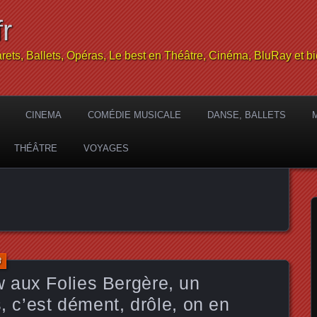
r
rets, Ballets, Opéras, Le best en Théâtre, Cinéma, BluRay et bi
CINEMA
COMÉDIE MUSICALE
DANSE, BALLETS
THÉÂTRE
VOYAGES
8
 aux Folies Bergère, un
s, c’est dément, drôle, on en