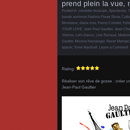
prend plein la vue, 
Posted in:
comédie musicale
,
Spectacles
. 
bande annonce Fashion Freak Show
,
Cath
Mondaine
,
diana ross
,
Fanny Coindel
,
Foli
YOUR LOVE
,
Jean Paul Gaultier
,
Jean-Cha
Vlamos
,
Let's Dance
,
Line Renaud
,
Madon
Gautier
,
Mounia Nassangar
,
Nacer Marsad
spacer
,
Tonie Marshall
.
Leave a Comment
Rating:
Réaliser son rêve de gosse : créer un
Jean-Paul Gaultier