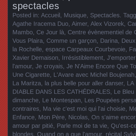
spectacles
Posted in:
Accueil
,
Musique
,
Spectacles
. Tag
Agathe Iracema Duo
,
Aimer
,
Alex Vizorek
,
Ca
Mambo
,
Ce Jour là
,
Centre évènementiel de 
Vous Plaira
,
Comme un garçon
,
Darina
,
Deux
la Rochelle
,
espace Carpeaux Courbevoie
,
Fa
Xavier Demaison
,
Irrésistiblement
,
J'emporter
l'amour
,
Je croyais
,
Je N'Aime Encore Que To
Une Cigarette
,
L'Avare avec Michel Boujenah
La Maritza
,
la plus belle pour aller danser
,
LA
DIABLE DANS LES CATHÉDRALES
,
Le Bleu
dimanche
,
Le Montespan
,
Les Poupées pers
contraires
,
Ma vie c'est moi qui l'ai choisie
,
Me
Enfance
,
Mon Père
,
Nicolas
,
On s'aime encor
amour par pitié
,
Parle moi de ta vie
,
Qu'est-ce
blondes
,
Quand on a que l'amour
,
récital Sylv