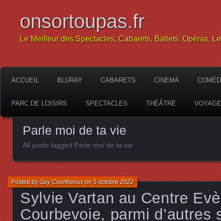
onsortoupas.fr
Le Meilleur des Spectacles, Cabarets, Ballets, Opéras, L
ACCUEIL
BLURAY
CABARETS
CINEMA
COMÉD
PARC DE LOISIRS
SPECTACLES
THÉÂTRE
VOYAG
Parle moi de ta vie
All posts tagged Parle moi de ta vie
Posted by
Guy Courtheoux
on
5 octobre 2022
Sylvie Vartan au Centre Ev
Courbevoie, parmi d’autres 