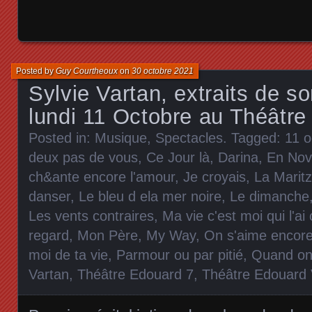
Posted by
Guy Courtheoux
on
30 octobre 2021
Sylvie Vartan, extraits de s
lundi 11 Octobre au Théâtre
Posted in:
Musique
,
Spectacles
. Tagged:
11 o
deux pas de vous
,
Ce Jour là
,
Darina
,
En Nov
ch&ante encore l'amour
,
Je croyais
,
La Marit
danser
,
Le bleu d ela mer noire
,
Le dimanche
Les vents contraires
,
Ma vie c'est moi qui l'ai 
regard
,
Mon Père
,
My Way
,
On s'aime encor
moi de ta vie
,
Parmour ou par pitié
,
Quand on
Vartan
,
Théâtre Edouard 7
,
Théâtre Edouard 