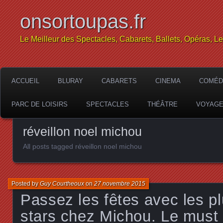
onsortoupas.fr
Le Meilleur des Spectacles, Cabarets, Ballets, Opéras, L
ACCUEIL
BLURAY
CABARETS
CINEMA
COMÉD
PARC DE LOISIRS
SPECTACLES
THÉÂTRE
VOYAG
réveillon noel michou
All posts tagged réveillon noel michou
Posted by
Guy Courtheoux
on
27 novembre 2015
Passez les fêtes avec les p
stars chez Michou. Le must