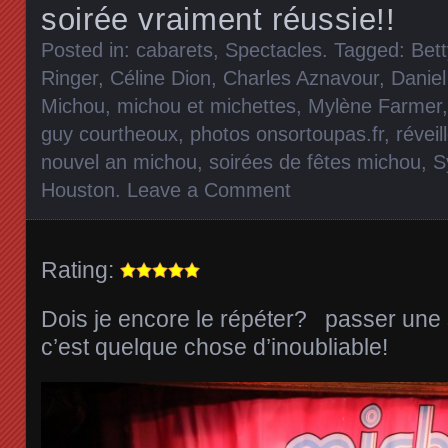
soirée vraiment réussie!!
Posted in:
cabarets
,
Spectacles
. Tagged:
Bet
Ringer
,
Céline Dion
,
Charles Aznavour
,
Daniel
Michou
,
michou et michettes
,
Mylène Farmer
guy courtheoux
,
photos onsortoupas.fr
,
révei
nouvel an michou
,
soirées de fêtes michou
,
S
Houston
.
Leave a Comment
Rating:
Dois je encore le répéter? passer une
c’est quelque chose d’inoubliable!