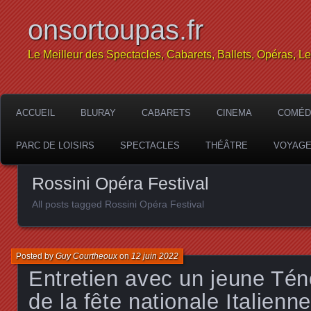
onsortoupas.fr
Le Meilleur des Spectacles, Cabarets, Ballets, Opéras, L
ACCUEIL
BLURAY
CABARETS
CINEMA
COMÉD
PARC DE LOISIRS
SPECTACLES
THÉÂTRE
VOYAG
Rossini Opéra Festival
All posts tagged Rossini Opéra Festival
Posted by
Guy Courtheoux
on
12 juin 2022
Entretien avec un jeune Ténor
de la fête nationale Italienne