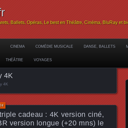
r
rets, Ballets, Opéras, Le best en Théâtre, Cinéma, BluRay et bi
CINEMA
COMÉDIE MUSICALE
DANSE, BALLETS
THÉÂTRE
VOYAGES
uy 4K
uy 4K
24
iple cadeau : 4K version ciné,
BR version longue (+20 mns) le