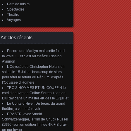
Parc de loisirs
Spectacles
Théâtre
Voyages
Articles récents
Encore une Marilyn mais cette fois-ci
la vraie !… et c’est au théâtre Essaïon
Avignon
L’Odyssée de Christopher Nolan, en
salles le 15 Juillet, beaucoup de stars
pour fêter le retour du Péplum, d’après
l’Odyssée d’Homère
TROIS HOMMES ET UN COUFFIN le
chef d’oeuvre de Coline Serreau sort en
BluRay dans un master 4K des le 17juillet
Le Conte d’Hiver, Du beau, du grand
théâtre, à voir et à revoir
ERASER, avec Arnold
Schwarzenegger, le film de Chuck Russel
(1996) sort en édition limitée 4K + Bluray :
un pur joyau