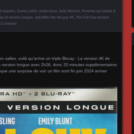
lt seavers
,
David Leitch
,
emily blunt
,
Jody Moreno
,
l'homme qui tombe à
ray et version longue
,
spécifités the fall guy 4K
,
The Fall Guy version
a Comment
 salles, voilà qu’arrive un triple Bluray : La version 4K de
la version longue avec 2h26, donc 20 minutes supplémentaires
ue une surprise de voir un film sorti fin juin 2024 arriver