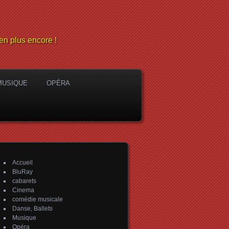
en plus encore !
MUSIQUE
OPÉRA
Accueil
BluRay
cabarets
Cinema
comédie musicale
Danse, Ballets
Musique
Opéra