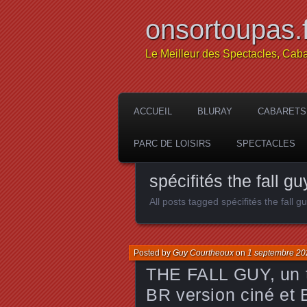
onsortoupas.f
Le Meilleur des Spectacles, Caba
ACCUEIL
BLURAY
CABARETS
PARC DE LOISIRS
SPECTACLES
spécifités the fall g
All posts tagged spécifités the fall g
Posted by
Guy Courtheoux
on
1 septembre 20
THE FALL GUY, un tr
BR version ciné et 