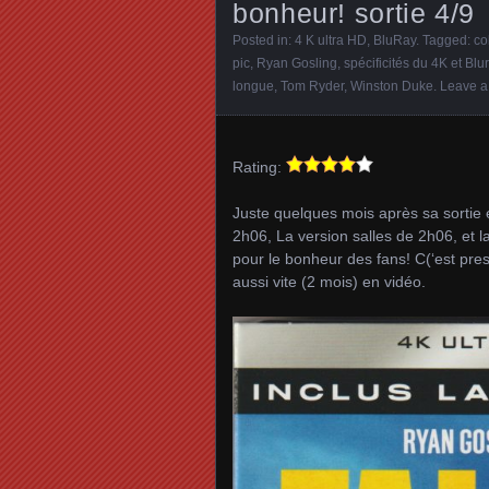
bonheur! sortie 4/9
Posted in:
4 K ultra HD
,
BluRay
. Tagged:
co
pic
,
Ryan Gosling
,
spécificités du 4K et Blu
longue
,
Tom Ryder
,
Winston Duke
.
Leave 
Rating:
Juste quelques mois après sa sortie en
2h06, La version salles de 2h06, et 
pour le bonheur des fans! C(‘est presq
aussi vite (2 mois) en vidéo.