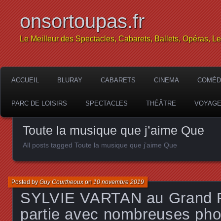
onsortoupas.fr
Le Meilleur des Spectacles, Cabarets, Ballets, Opéras, L
ACCUEIL
BLURAY
CABARETS
CINEMA
COMÉD
PARC DE LOISIRS
SPECTACLES
THÉÂTRE
VOYAG
Toute la musique que j’aime Que
All posts tagged Toute la musique que j’aime Que
Posted by
Guy Courtheoux
on
10 novembre 2019
SYLVIE VARTAN au Grand 
partie avec nombreuses pho