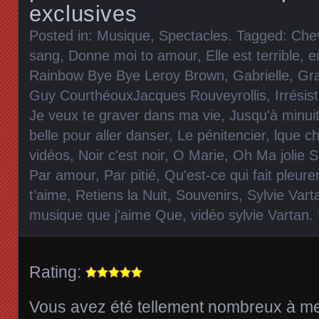
exclusives
Posted in:
Musique
,
Spectacles
. Tagged:
Che
sang
,
Donne moi to amour
,
Elle est terrible
,
e
Rainbow Bye Bye Leroy Brown
,
Gabrielle
,
Gra
Guy CourthéouxJacques Rouveyrollis
,
Irrésis
Je veux te graver dans ma vie
,
Jusqu'à minui
belle pour aller danser
,
Le pénitencier
,
lque c
vidéos
,
Noir c'est noir
,
O Marie
,
Oh Ma jolie 
Par amour
,
Par pitié
,
Qu'est-ce qui fait pleure
t’aime
,
Retiens la Nuit
,
Souvenirs
,
Sylvie Vart
musique que j'aime Que
,
vidéo sylvie Vartan
.
Rating:
Vous avez été tellement nombreux à 