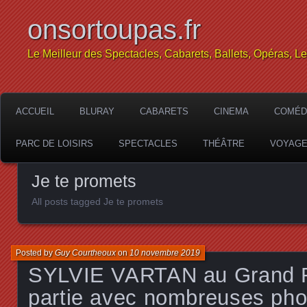
onsortoupas.fr
Le Meilleur des Spectacles, Cabarets, Ballets, Opéras, L
ACCUEIL
BLURAY
CABARETS
CINEMA
COMÉD
PARC DE LOISIRS
SPECTACLES
THÉÂTRE
VOYAG
Je te promets
All posts tagged Je te promets
Posted by
Guy Courtheoux
on
10 novembre 2019
SYLVIE VARTAN au Grand 
partie avec nombreuses pho