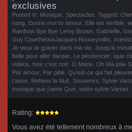
exclusives
Posted in:
Musique
,
Spectacles
. Tagged:
Che
sang
,
Donne moi to amour
,
Elle est terrible
,
e
Rainbow Bye Bye Leroy Brown
,
Gabrielle
,
Gra
Guy CourthéouxJacques Rouveyrollis
,
Irrésis
Je veux te graver dans ma vie
,
Jusqu'à minui
belle pour aller danser
,
Le pénitencier
,
lque c
vidéos
,
Noir c'est noir
,
O Marie
,
Oh Ma jolie 
Par amour
,
Par pitié
,
Qu'est-ce qui fait pleure
t’aime
,
Retiens la Nuit
,
Souvenirs
,
Sylvie Vart
musique que j'aime Que
,
vidéo sylvie Vartan
.
Rating:
Vous avez été tellement nombreux à 