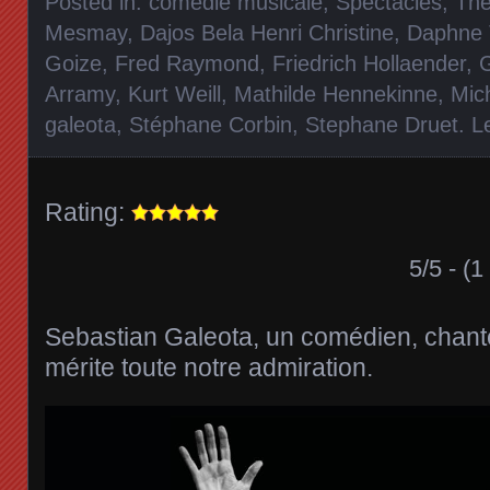
Posted in:
comédie musicale
,
Spectacles
,
Thé
Mesmay
,
Dajos Bela Henri Christine
,
Daphne 
Goize
,
Fred Raymond
,
Friedrich Hollaender
,
Arramy
,
Kurt Weill
,
Mathilde Hennekinne
,
Mic
galeota
,
Stéphane Corbin
,
Stephane Druet
.
L
Rating:
5/5 - (1
Sebastian Galeota, un comédien, chant
mérite toute notre admiration.