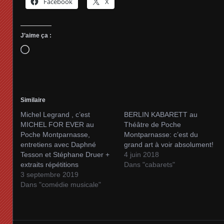
Facebook
X
J’aime ça :
Chargement…
Similaire
Michel Legrand , c’est
BERLIN KABARETT au
MICHEL FOR EVER au
Théâtre de Poche
Poche Montparnasse,
Montparnasse: c’est du
entretiens avec Daphné
grand art à voir absolument!
Tesson et Stéphane Druer +
4 juin 2018
extraits répétitions
Dans "cabarets"
3 septembre 2019
Dans "comédie musicale"