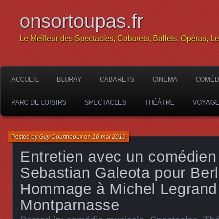
onsortoupas.fr
Le Meilleur des Spectacles, Cabarets, Ballets, Opéras, L
ACCUEIL
BLURAY
CABARETS
CINEMA
COMÉD
PARC DE LOISIRS
SPECTACLES
THÉÂTRE
VOYAG
Posted by
Guy Courtheoux
on
10 mai 2019
Entretien avec un comédien 
Sebastian Galeota pour Berl
Hommage à Michel Legrand
Montparnasse