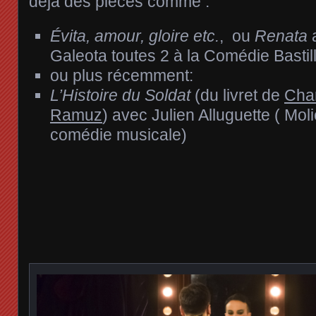
déjà des pièces comme :
Évita, amour, gloire etc.
, ou
Renata
a
Galeota toutes 2 à la Comédie Bastil
ou plus récemment:
L’Histoire du Soldat
(du livret de
Cha
Ramuz
) avec Julien Alluguette ( Mol
comédie musicale)