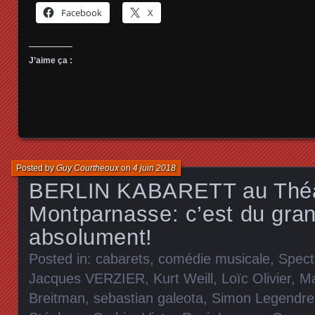
Facebook
X
J’aime ça :
Posted by
Guy Courtheoux
on
4 juin 2018
BERLIN KABARETT au Théâ
Montparnasse: c’est du grand
absolument!
Posted in:
cabarets
,
comédie musicale
,
Spect
Jacques VERZIER
,
Kurt Weill
,
Loïc Olivier
,
Ma
Breitman
,
sebastian galeota
,
Simon Legendre