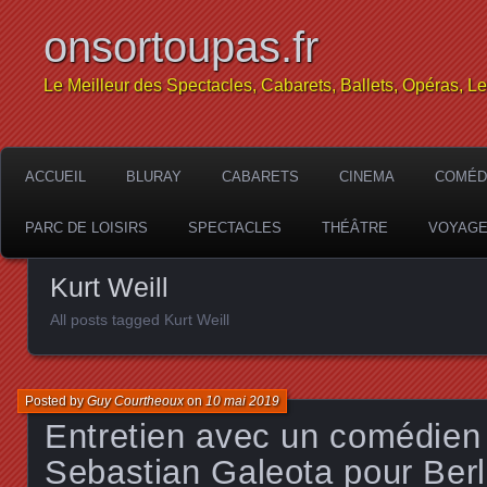
onsortoupas.fr
Le Meilleur des Spectacles, Cabarets, Ballets, Opéras, L
ACCUEIL
BLURAY
CABARETS
CINEMA
COMÉD
PARC DE LOISIRS
SPECTACLES
THÉÂTRE
VOYAG
Kurt Weill
All posts tagged Kurt Weill
Posted by
Guy Courtheoux
on
10 mai 2019
Entretien avec un comédien 
Sebastian Galeota pour Berl