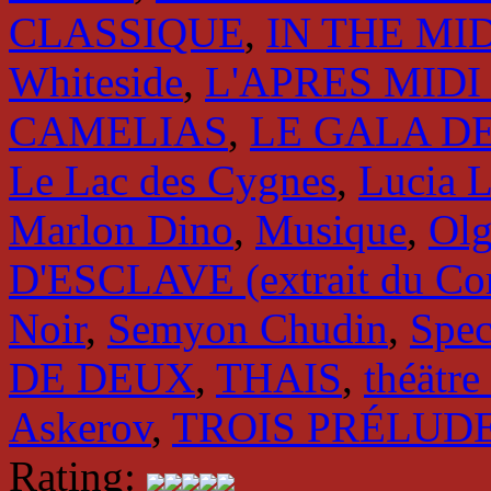
CLASSIQUE
,
IN THE MI
Whiteside
,
L'APRES MIDI
CAMELIAS
,
LE GALA DES
Le Lac des Cygnes
,
Lucia L
Marlon Dino
,
Musique
,
Olg
D'ESCLAVE (extrait du Cor
Noir
,
Semyon Chudin
,
Spec
DE DEUX
,
THAIS
,
théätr
Askerov
,
TROIS PRÉLUD
Rating: