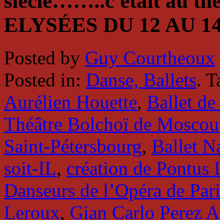
siècle……..c'était au 
ELYSÉES DU 12 AU 1
Posted by
Guy Courtheoux
Posted in:
Danse, Ballets
. 
Aurélien Houette
,
Ballet d
Théâtre Bolchoï de Moscou
Saint-Pétersbourg
,
Ballet N
soit-IL
,
création de Pontu
Danseurs de l’Opéra de Pari
Leroux
,
Gian Carlo Perez A