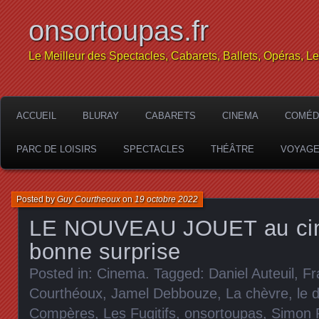
onsortoupas.fr
Le Meilleur des Spectacles, Cabarets, Ballets, Opéras, L
ACCUEIL
BLURAY
CABARETS
CINEMA
COMÉD
PARC DE LOISIRS
SPECTACLES
THÉÂTRE
VOYAG
Posted by
Guy Courtheoux
on
19 octobre 2022
LE NOUVEAU JOUET au cin
bonne surprise
Posted in:
Cinema
. Tagged:
Daniel Auteuil
,
Fr
Courthéoux
,
Jamel Debbouze
,
La chèvre
,
le 
Compères
,
Les Fugitifs
,
onsortoupas
,
Simon F