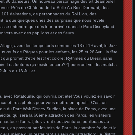
 dont 90 danseurs. Un nouveau personnage devrait déambuler
ponce. Près du Château de La Belle Au Bois Dormant, des
des 101 dalmatiens, de personnages du Roi Lion, des
ont là que quelques unes des surprises que nous révèle
laisse entendre que dès leur arrivée dans le Parc Disneyland
univers avec des papillons et des fleurs.
illage, avec des temps forts comme les 18 et 19 avril, le Jazz
aux œufs de Pâques pour les enfants, les 25 et 26 Avril, la fête
qui promet d’être festif et coloré: Rythmes du Brésil, sans
uin. Les footeux (ça existe encore??) pourront voir les matchs
Juin au 13 Juillet.
, avec Ratatouille, qui ouvrira cet été! Vous voulez en savoir
once et trois photos pour vous mettre en appétit. C’est un
 sein du Parc Walt Disney Studios, la place de Remy, avec une
nédite, qui sera la 60ème attraction des Parcs. les visiteurs
hauteur d’un rat, ils vivront des aventures périlleuses au
u, en passant par les toits de Paris, la chambre froide et la
iciera même d’un restaurant au sein de l’attraction: Le Bistrot