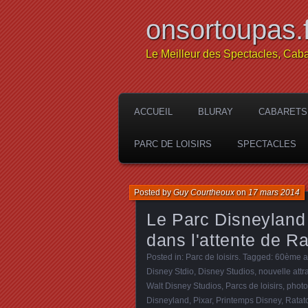
onsortoupas.f
Le Meilleur des Spectacles, Caba
ACCUEIL
BLURAY
CABARETS
PARC DE LOISIRS
SPECTACLES
Posted by
Guy Courtheoux
on
17 mars 2014
Le Parc Disneyland
dans l'attente de Ra
Posted in:
Parc de loisirs
. Tagged:
60ème at
Disney Stdio
,
Disney Studios
,
nouvelle att
Walt Disney Studios
,
Parcs de loisirs
,
photo
Disneyland
,
Pixar
,
Printemps Disney
,
Ratato