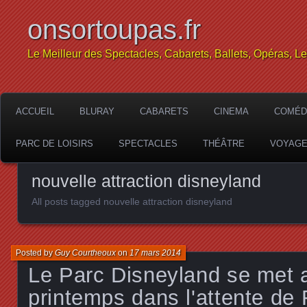
onsortoupas.fr
Le Meilleur des Spectacles, Cabarets, Ballets, Opéras, L
ACCUEIL
BLURAY
CABARETS
CINEMA
COMÉD
PARC DE LOISIRS
SPECTACLES
THÉÂTRE
VOYAG
nouvelle attraction disneyland
All posts tagged nouvelle attraction disneyland
Posted by
Guy Courtheoux
on
17 mars 2014
Le Parc Disneyland se met 
printemps dans l'attente de 