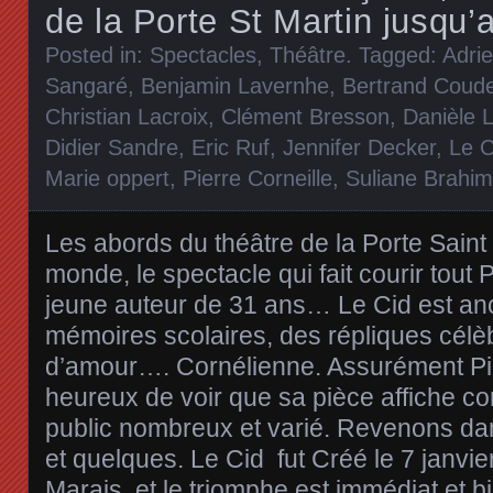
de la Porte St Martin jusqu’
Posted in:
Spectacles
,
Théâtre
. Tagged:
Adri
Sangaré
,
Benjamin Lavernhe
,
Bertrand Coud
Christian Lacroix
,
Clément Bresson
,
Danièle 
Didier Sandre
,
Eric Ruf
,
Jennifer Decker
,
Le C
Marie oppert
,
Pierre Corneille
,
Suliane Brahim
Les abords du théâtre de la Porte Saint 
monde, le spectacle qui fait courir tout 
jeune auteur de 31 ans… Le Cid est an
mémoires scolaires, des répliques célè
d’amour…. Cornélienne. Assurément Pier
heureux de voir que sa pièce affiche com
public nombreux et varié. Revenons da
et quelques. Le Cid fut Créé le 7 janvi
Marais, et le triomphe est immédiat et bi