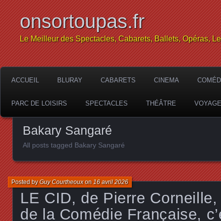
onsortoupas.fr
Le Meilleur des Spectacles, Cabarets, Ballets, Opéras, L
ACCUEIL
BLURAY
CABARETS
CINEMA
COMÉD
PARC DE LOISIRS
SPECTACLES
THÉÂTRE
VOYAG
Bakary Sangaré
All posts tagged Bakary Sangaré
Posted by
Guy Courtheoux
on
16 avril 2026
LE CID, de Pierre Corneille,
de la Comédie Française, c’