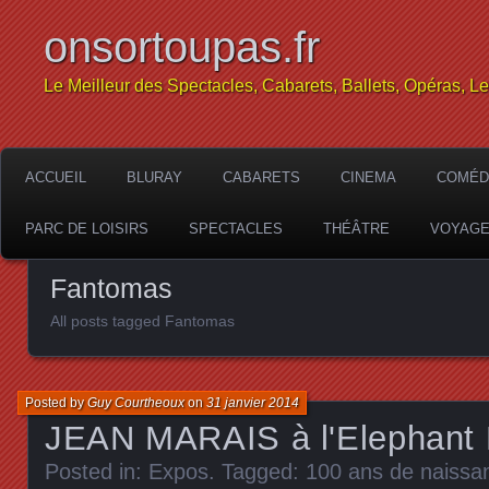
onsortoupas.fr
Le Meilleur des Spectacles, Cabarets, Ballets, Opéras, L
ACCUEIL
BLURAY
CABARETS
CINEMA
COMÉD
PARC DE LOISIRS
SPECTACLES
THÉÂTRE
VOYAG
Fantomas
All posts tagged Fantomas
Posted by
Guy Courtheoux
on
31 janvier 2014
JEAN MARAIS à l'Elephant
Posted in:
Expos
. Tagged:
100 ans de naissa