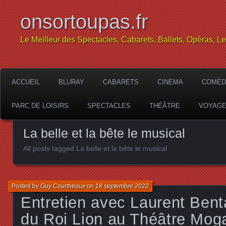
onsortoupas.fr
Le Meilleur des Spectacles, Cabarets, Ballets, Opéras, L
ACCUEIL
BLURAY
CABARETS
CINEMA
COMÉD
PARC DE LOISIRS
SPECTACLES
THÉÂTRE
VOYAG
La belle et la bête le musical
All posts tagged La belle et la bête le musical
Posted by
Guy Courtheoux
on
18 septembre 2022
Entretien avec Laurent Bent
du Roi Lion au Théâtre Moga