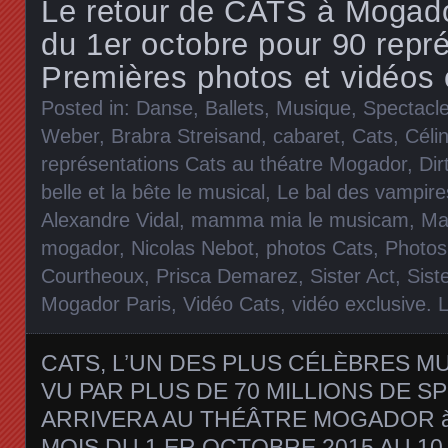
Le retour de CATS à Mogador
du 1er octobre pour 90 repr
Premières photos et vidéos 
Posted in:
Danse, Ballets
,
Musique
,
Spectacl
Weber
,
Brabra Streisand
,
cabaret
,
Cats
,
Céli
représentations Cats au théatre Mogador
,
Dir
belle et la bête le musical
,
Le bal des vampire
Alexandre Vidal
,
mamma mia le musicam
,
Ma
mogador
,
Nicolas Nebot
,
photos Cats
,
Photos
Courtheoux
,
Prisca Demarez
,
Sister Act
,
Sist
Mogador Paris
,
Vidéo Cats
,
vidéo exclusive
.
CATS, L’UN DES PLUS CÉLÈBRES M
VU PAR PLUS DE 70 MILLIONS DE 
ARRIVERA AU THÉÂTRE MOGADOR à
MOIS DU 1 ER OCTOBRE 2015 AU 10 