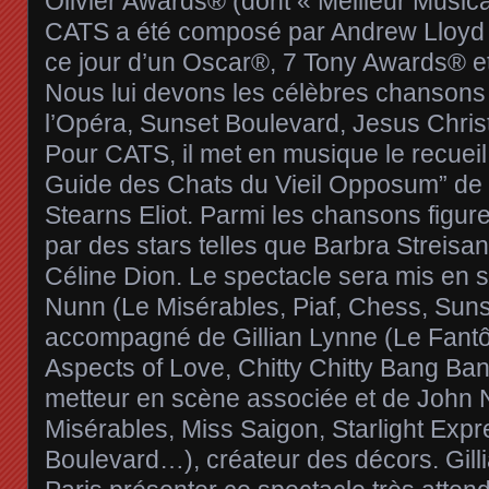
Olivier Awards® (dont « Meilleur Musica
CATS a été composé par Andrew Lloyd 
ce jour d’un Oscar®, 7 Tony Awards® et
Nous lui devons les célèbres chanson
l’Opéra, Sunset Boulevard, Jesus Christ
Pour CATS, il met en musique le recuei
Guide des Chats du Vieil Opposum” de 
Stearns Eliot. Parmi les chansons figur
par des stars telles que Barbra Streisan
Céline Dion. Le spectacle sera mis en 
Nunn (Le Misérables, Piaf, Chess, Sun
accompagné de Gillian Lynne (Le Fantô
Aspects of Love, Chitty Chitty Bang Ba
metteur en scène associée et de John 
Misérables, Miss Saigon, Starlight Exp
Boulevard…), créateur des décors. Gill