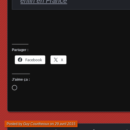
enfin en France
Partager :
Facebook
X
J’aime ça :
Chargement…
Posted by
Guy Courtheoux
on
29 avril 2015