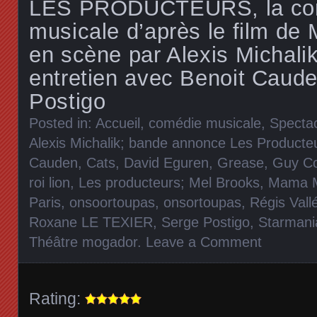
LES PRODUCTEURS, la co
musicale d’après le film de
en scène par Alexis Michali
entretien avec Benoit Caud
Postigo
Posted in:
Accueil
,
comédie musicale
,
Specta
Alexis Michalik; bande annonce Les Producte
Cauden
,
Cats
,
David Eguren
,
Grease
,
Guy Co
roi lion
,
Les producteurs; Mel Brooks
,
Mama 
Paris
,
onsoortoupas
,
onsortoupas
,
Régis Vall
Roxane LE TEXIER
,
Serge Postigo
,
Starmani
Théâtre mogador
.
Leave a Comment
Rating: