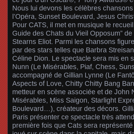
Nous lui devons les célèbres chanson
l’Opéra, Sunset Boulevard, Jesus Christ
Pour CATS, il met en musique le recuei
Guide des Chats du Vieil Opposum” de 
Stearns Eliot. Parmi les chansons figur
par des stars telles que Barbra Streisan
Céline Dion. Le spectacle sera mis en 
Nunn (Le Misérables, Piaf, Chess, Sun
accompagné de Gillian Lynne (Le Fantô
Aspects of Love, Chitty Chitty Bang Ba
metteur en scène associée et de John 
Misérables, Miss Saigon, Starlight Exp
Boulevard…), créateur des décors. Gill
Paris présenter ce spectacle très atten
première fois que Cats sera représenté e
joué sur scène dans la capitale, mais d