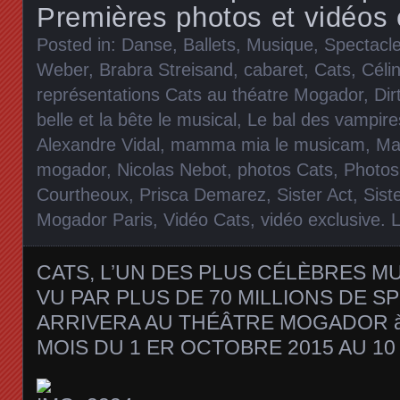
Premières photos et vidéos 
Posted in:
Danse, Ballets
,
Musique
,
Spectacl
Weber
,
Brabra Streisand
,
cabaret
,
Cats
,
Céli
représentations Cats au théatre Mogador
,
Dir
belle et la bête le musical
,
Le bal des vampire
Alexandre Vidal
,
mamma mia le musicam
,
Ma
mogador
,
Nicolas Nebot
,
photos Cats
,
Photos
Courtheoux
,
Prisca Demarez
,
Sister Act
,
Sist
Mogador Paris
,
Vidéo Cats
,
vidéo exclusive
.
CATS, L’UN DES PLUS CÉLÈBRES M
VU PAR PLUS DE 70 MILLIONS DE 
ARRIVERA AU THÉÂTRE MOGADOR à
MOIS DU 1 ER OCTOBRE 2015 AU 10 