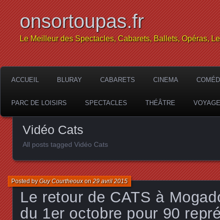
onsortoupas.fr
Le Meilleur des Spectacles, Cabarets, Ballets, Opéras, L
ACCUEIL
BLURAY
CABARETS
CINEMA
COMÉD
PARC DE LOISIRS
SPECTACLES
THÉÂTRE
VOYAG
Vidéo Cats
All posts tagged Vidéo Cats
Posted by
Guy Courtheoux
on
29 avril 2015
Le retour de CATS à Mogador
du 1er octobre pour 90 repr