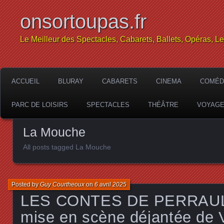
onsortoupas.fr
Le Meilleur des Spectacles, Cabarets, Ballets, Opéras, L
ACCUEIL
BLURAY
CABARETS
CINEMA
COMÉD
PARC DE LOISIRS
SPECTACLES
THÉÂTRE
VOYAG
La Mouche
All posts tagged La Mouche
Posted by
Guy Courtheoux
on
6 avril 2025
LES CONTES DE PERRAUL
mise en scène déjantée de V