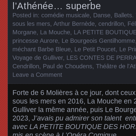
l’Athénée… superbe
Posted in:
comédie musicale
,
Danse, Ballets
.
sous les mers
,
Arthur Bernède
,
cendrillon
,
Fél
Morgane
,
La Mouche
,
LA PETITE BOUTIQU
princesse Aurore
,
Le Bourgeois Gentilhomme
méchant Barbe Bleue
,
Le Petit Poucet
,
Le Pr
Voyage de Gulliver
,
LES CONTES DE PERRA
Cendrillon
,
Paul de Choudens
,
Théâtre de l'A
Leave a Comment
Forte de 6 Molières à ce jour, dont ceux
sous les mers en 2016, La Mouche en 
Gulliver la même année, puis Le Bour
2023,
J’avais pu admirer son talent en
avec LA PETITE BOUTIQUE DES HORRE
mis en scène à L’Opéra Comique.