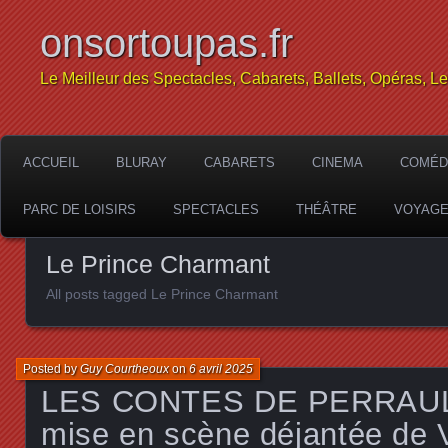
onsortoupas.fr
Le Meilleur des Spectacles, Cabarets, Ballets, Opéras, L
ACCUEIL
BLURAY
CABARETS
CINEMA
COMÉD
PARC DE LOISIRS
SPECTACLES
THÉÂTRE
VOYAG
Le Prince Charmant
All posts tagged Le Prince Charmant
Posted by
Guy Courtheoux
on
6 avril 2025
LES CONTES DE PERRAUL
mise en scène déjantée de V