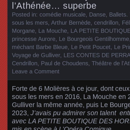
l’Athénée… superbe
Posted in:
comédie musicale
,
Danse, Ballets
.
sous les mers
,
Arthur Bernède
,
cendrillon
,
Fél
Morgane
,
La Mouche
,
LA PETITE BOUTIQU
princesse Aurore
,
Le Bourgeois Gentilhomme
méchant Barbe Bleue
,
Le Petit Poucet
,
Le Pr
Voyage de Gulliver
,
LES CONTES DE PERRA
Cendrillon
,
Paul de Choudens
,
Théâtre de l'A
Leave a Comment
Forte de 6 Molières à ce jour, dont ceux
sous les mers en 2016, La Mouche en 
Gulliver la même année, puis Le Bour
2023,
J’avais pu admirer son talent en
avec LA PETITE BOUTIQUE DES HORRE
mis en scène à L’Opéra Comique.