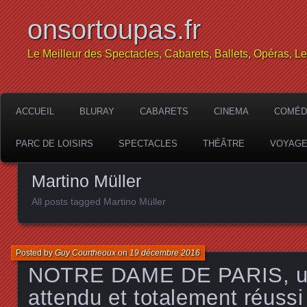
onsortoupas.fr
Le Meilleur des Spectacles, Cabarets, Ballets, Opéras, L
ACCUEIL
BLURAY
CABARETS
CINEMA
COMÉD
PARC DE LOISIRS
SPECTACLES
THÉÂTRE
VOYAG
Martino Müller
All posts tagged Martino Müller
Posted by
Guy Courtheoux
on
19 décembre 2016
NOTRE DAME DE PARIS, un 
attendu et totalement réussi