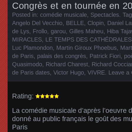
Congrès et en tournée en 2
Posted in:
comédie musicale
,
Spectacles
. Ta
Angelo Del Vecchio
,
BELLE
,
Clopin
,
Daniel La
de Lys
,
Frollo
,
garou
,
Gilles Maheu
,
Hiba Taja
MIRACLES
,
LE TEMPS DES CATHÉDRALES
Luc Plamondon
,
Martin Giroux Phoebus
,
Mart
de Paris
,
palais des congrès
,
Patrick Fiori
,
po
Quasimodo
,
Richard Charest
,
Richard Coccia
de Paris dates
,
Victor Hugo
,
VIVRE
.
Leave a
Rating:
La comédie musicale d’après l’oeuvre 
donné au public français le goût des mu
Paris