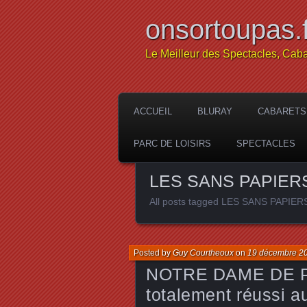
onsortoupas.f
Le Meilleur des Spectacles, Caba
ACCUEIL
BLURAY
CABARETS
PARC DE LOISIRS
SPECTACLES
LES SANS PAPIER
All posts tagged LES SANS PAPIER
Posted by
Guy Courtheoux
on
19 décembre 2
NOTRE DAME DE PAR
totalement réussi a