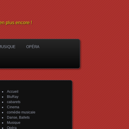
en plus encore !
MUSIQUE
OPÉRA
Accueil
BluRay
cabarets
Cinema
comédie musicale
Danse, Ballets
Musique
Opéra