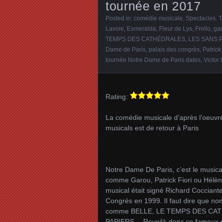
tournée en 2017
Posted in:
comédie musicale
,
Spectacles
. 
Lavoie
,
Esmeralda
,
Fleur de Lys
,
Frollo
,
ga
TEMPS DES CATHÉDRALES
,
LES SANS 
Dame de Paris
,
palais des congrès
,
Patrick
tournée Notre Dame de Paris dates
,
Victor
Rating:
La comédie musicale d’après l’oeuvre
musicals est de retour à Paris
Notre Dame De Paris, c’est le musical
comme Garou, Patrick Fiori ou Hélèn
musical était signé Richard Cocciante
Congrés en 1999. Il faut dire que no
comme BELLE, LE TEMPS DES CAT
PAPIERS….Revoilà donc ce fameux spe