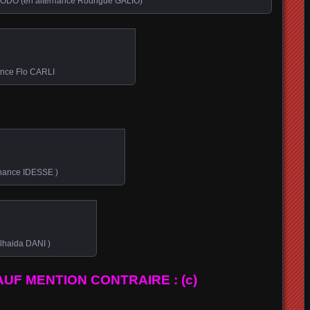
DO (en alternance Rodrigue GALIO)
nce Flo CARLI
nance IDESSE )
haida DANI )
UF MENTION CONTRAIRE : (c)