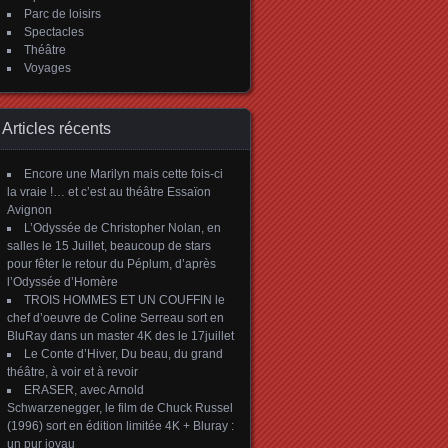
Parc de loisirs
Spectacles
Théâtre
Voyages
Articles récents
Encore une Marilyn mais cette fois-ci
la vraie !… et c’est au théâtre Essaïon
Avignon
L’Odyssée de Christopher Nolan, en
salles le 15 Juillet, beaucoup de stars
pour fêter le retour du Péplum, d’après
l’Odyssée d’Homère
TROIS HOMMES ET UN COUFFIN le
chef d’oeuvre de Coline Serreau sort en
BluRay dans un master 4K des le 17juillet
Le Conte d’Hiver, Du beau, du grand
théâtre, à voir et à revoir
ERASER, avec Arnold
Schwarzenegger, le film de Chuck Russel
(1996) sort en édition limitée 4K + Bluray :
un pur joyau