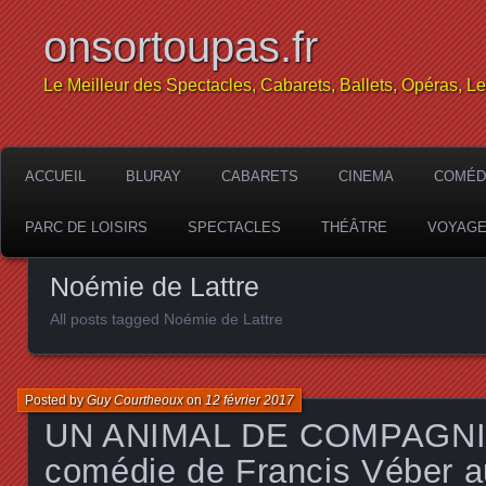
onsortoupas.fr
Le Meilleur des Spectacles, Cabarets, Ballets, Opéras, L
ACCUEIL
BLURAY
CABARETS
CINEMA
COMÉD
PARC DE LOISIRS
SPECTACLES
THÉÂTRE
VOYAG
Noémie de Lattre
All posts tagged Noémie de Lattre
Posted by
Guy Courtheoux
on
12 février 2017
UN ANIMAL DE COMPAGNIE,
comédie de Francis Véber a