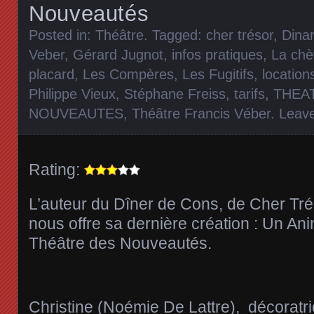
Nouveautés
Posted in:
Théâtre
. Tagged:
cher trésor
,
Dina
Veber
,
Gérard Jugnot
,
infos pratiques
,
La chè
placard
,
Les Compères
,
Les Fugitifs
,
location
Philippe Vieux
,
Stéphane Freiss
,
tarifs
,
THEA
NOUVEAUTES
,
Théâtre Francis Véber
.
Leav
Rating:
L’auteur du Dîner de Cons, de Cher Trés
nous offre sa dernière création : Un A
Théâtre des Nouveautés.
Christine (Noémie De Lattre), décoratric