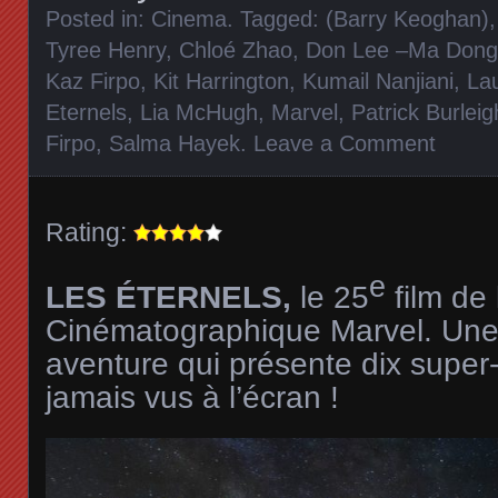
Posted in:
Cinema
. Tagged:
(Barry Keoghan)
Tyree Henry
,
Chloé Zhao
,
Don Lee –Ma Dong
Kaz Firpo
,
Kit Harrington
,
Kumail Nanjiani
,
Lau
Eternels
,
Lia McHugh
,
Marvel
,
Patrick Burleig
Firpo
,
Salma Hayek
.
Leave a Comment
Rating:
e
LES ÉTERNELS,
le 25
film de 
Cinématographique Marvel. Une 
aventure qui présente dix super
jamais vus à l’écran !