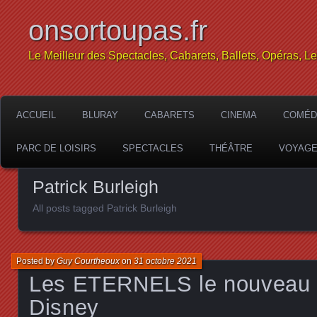
onsortoupas.fr
Le Meilleur des Spectacles, Cabarets, Ballets, Opéras, L
ACCUEIL
BLURAY
CABARETS
CINEMA
COMÉD
PARC DE LOISIRS
SPECTACLES
THÉÂTRE
VOYAG
Patrick Burleigh
All posts tagged Patrick Burleigh
Posted by
Guy Courtheoux
on
31 octobre 2021
Les ETERNELS le nouveau 
Disney