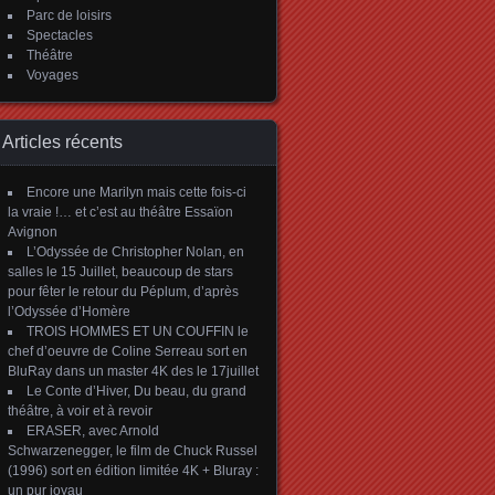
Parc de loisirs
Spectacles
Théâtre
Voyages
Articles récents
Encore une Marilyn mais cette fois-ci
la vraie !… et c’est au théâtre Essaïon
Avignon
L’Odyssée de Christopher Nolan, en
salles le 15 Juillet, beaucoup de stars
pour fêter le retour du Péplum, d’après
l’Odyssée d’Homère
TROIS HOMMES ET UN COUFFIN le
chef d’oeuvre de Coline Serreau sort en
BluRay dans un master 4K des le 17juillet
Le Conte d’Hiver, Du beau, du grand
théâtre, à voir et à revoir
ERASER, avec Arnold
Schwarzenegger, le film de Chuck Russel
(1996) sort en édition limitée 4K + Bluray :
un pur joyau