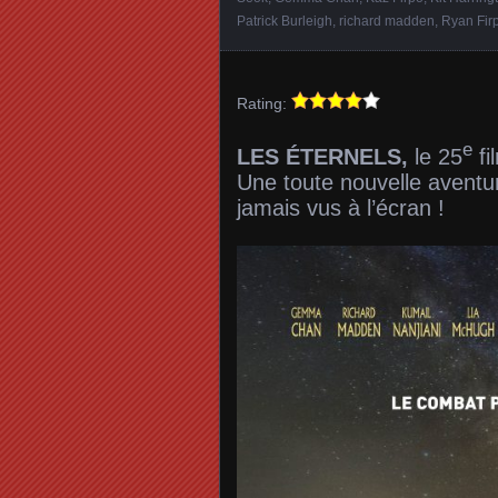
Patrick Burleigh
,
richard madden
,
Ryan Fir
Rating:
e
LES ÉTERNELS,
le 25
fi
Une toute nouvelle aventu
jamais vus à l’écran !