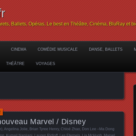
r
rets, Ballets, Opéras, Le best en Théâtre, Cinéma, BluRay et bi
CINEMA
COMÉDIE MUSICALE
DANSE, BALLETS
THÉÂTRE
VOYAGES
1
ouveau Marvel / Disney
n)
,
Angelina Jolie
,
Brian Tyree Henry
,
Chloé Zhao
,
Don Lee –Ma Dong
ton
,
Kumail Nanjiani
,
Lauren Ridloff
,
Les Eternels
,
Lia McHugh
,
Marvel
,