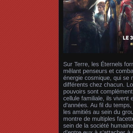
Sur Terre, les Éternels fo
mêlant penseurs et comba
énergie cosmique, qui se 
différents chez chacun. L
pouvoirs sont complémenta
cellule familiale, ils viven
d’années. Au fil du temps,
les amitiés au sein du gro
montre de multiples facet
sein de la société humain
d’entre eux à s’attacher à