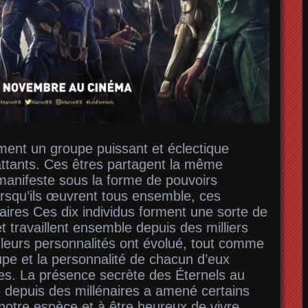
rment un groupe puissant et éclectique
ttants. Ces êtres partagent la même
manifeste sous la forme de pouvoirs
orsqu’ils œuvrent tous ensemble, ces
ires Ces dix individus forment une sorte de
t et travaillent ensemble depuis des milliers
 leurs personnalités ont évolué, tout comme
upe et la personnalité de chacun d’eux
tes. La présence secrète des Éternels au
e depuis des millénaires a amené certains
 notre espèce et à être heureux de vivre