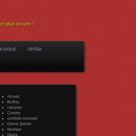
en plus encore !
MUSIQUE
OPÉRA
Accueil
BluRay
cabarets
Cinema
comédie musicale
Danse, Ballets
Musique
Opéra