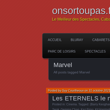
onsortoupas.f
Le Meilleur des Spectacles, Caba
ACCUEIL
BLURAY
CABARETS
PARC DE LOISIRS
SPECTACLES
Marvel
All posts tagged Marvel
Posted by
Guy Courtheoux
on
31 octobre 202
Les ETERNELS le n
Posted in:
Cinema
. Tagged:
(Barry Keogha
Seok
,
Gemma Chan
,
Kaz Firpo
,
Kit Harring