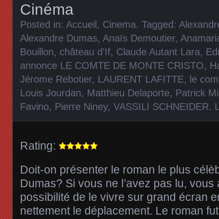
Cinéma
Posted in:
Accueil
,
Cinema
. Tagged:
Alexandre
Alexandre Dumas
,
Anaïs Demoutier
,
Anamaria
Bouillon
,
château d'If
,
Claude Autant Lara
,
Ed
annonce LE COMTE DE MONTE CRISTO
,
H
Jérome Rebotier
,
LAURENT LAFITTE
,
le com
Louis Jourdan
,
Matthieu Delaporte
,
Patrick Mi
Favino
,
Pierre Niney
,
VASSILI SCHNEIDER
.
Rating:
Doit-on présenter le roman le plus célè
Dumas? Si vous ne l’avez pas lu, vous
possibilité de le vivre sur grand écran e
nettement le déplacement. Le roman fut