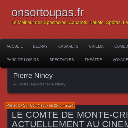
onsortoupas.fr
Le Meilleur des Spectacles, Cabarets, Ballets, Opéras, L
ACCUEIL
BLURAY
CABARETS
CINEMA
COMÉD
PARC DE LOISIRS
SPECTACLES
THÉÂTRE
VOYAG
Pierre Niney
All posts tagged Pierre Niney
Posted by
Guy Courtheoux
on
25 juin 2024
LE COMTE DE MONTE-CR
ACTUELLEMENT AU CINEMA