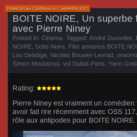
Posted by
Guy Courtheoux
on
7 septembre 2021
BOITE NOIRE, Un superbe fi
avec Pierre Niney
Posted in:
Cinema
. Tagged:
André Dussolier
,
NOIRE
,
boite Noire
,
Film annonce BOITE NO
Lou Delaâge
,
Nicolas Bouvier-Levrad
,
onsorto
Simon Moutaïrou
,
vol Dubaï-Paris
,
Yann Gosl
Rating:
Pierre Niney est vraiment un comédien 
avoir fait rire récemment avec OSS 117,
rôle aux antipodes pour BOITE NOIRE.