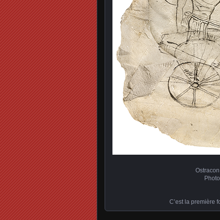
Ostracon
Photo
C’est la première f