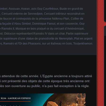
imbel
,
Assouan
,
Aswan
,
avis Guy Courthéoux
,
Buste en granit de
e
,
Cercueil externe de Sennedjem
,
Cercueil intérieur reconstruit en
s de faucon et contrepoids de la princesse Néferou-Ptah
,
Collier de
la façade d’Abou Simbel
,
Dominique Farout
,
et son couvercle
,
Guy
e Ramsès II
,
Masque en bois plaqué or du cercueil d’Aménémopé
,
ed
,
Ostracon représentant Ramsès IV dans un char
,
Partie supérieure
tie supérieure d’une statue de granodiorite de Merenptah
,
Plat en argent
es
,
Ramsés et l'Or des Pharaons
,
sur un traîneau en bois
,
Toutankhamon
.
us attendue de cette année. L’Egypte ancienne a toujours attiré
qui ont présenté des objets de cette époque très ancienne ont
ès son ouverture au public, n’a pas fait exception à la règle.