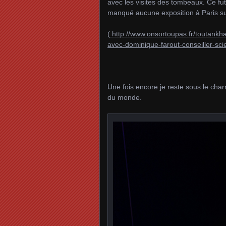
avec les visites des tombeaux. Ce fut 
manqué aucune exposition à Paris su
(
http://www.onsortoupas.fr/toutankha
avec-dominique-farout-conseiller-scie
Une fois encore je reste sous le char
du monde.