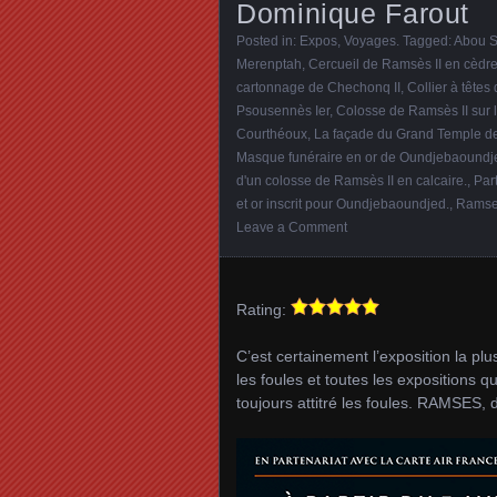
Dominique Farout
Posted in:
Expos
,
Voyages
. Tagged:
Abou S
Merenptah
,
Cercueil de Ramsès II en cèdr
cartonnage de Chechonq II
,
Collier à tête
Psousennès Ier
,
Colosse de Ramsès II sur 
Courthéoux
,
La façade du Grand Temple d
Masque funéraire en or de Oundjebaoundj
d'un colosse de Ramsès II en calcaire.
,
Par
et or inscrit pour Oundjebaoundjed.
,
Rams
Leave a Comment
Rating:
C’est certainement l’exposition la pl
les foules et toutes les expositions 
toujours attitré les foules. RAMSES, d