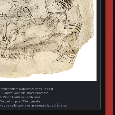
 représentant Ramsès IV dans un char
 : Sandro Vannini/Laboratoriorosso
© World Heritage Exhibitions
Nouvel Empire, XXe dynastie
ois que cette œuvre est présentée hors d’Égypte.