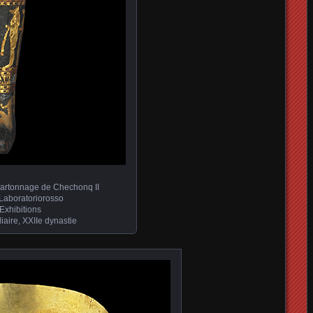
 cartonnage de Chechonq II
/Laboratoriorosso
Exhibitions
aire, XXIIe dynastie