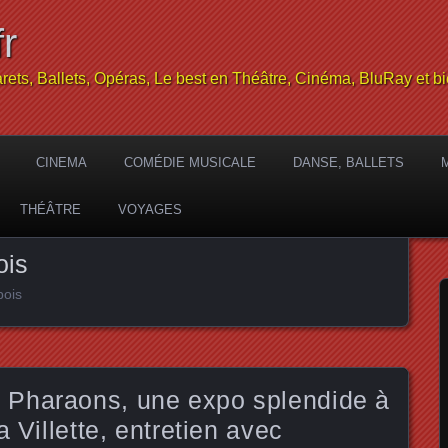
r
rets, Ballets, Opéras, Le best en Théâtre, Cinéma, BluRay et bi
CINEMA
COMÉDIE MUSICALE
DANSE, BALLETS
THÉÂTRE
VOYAGES
ois
bois
Pharaons, une expo splendide à
a Villette, entretien avec