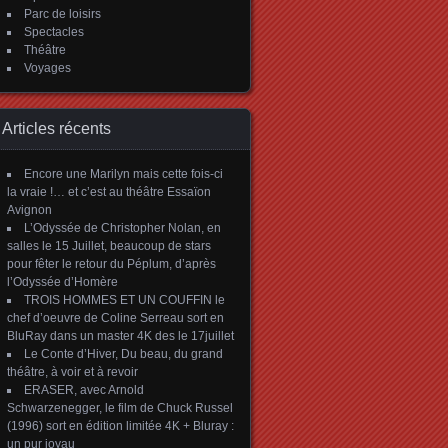
Parc de loisirs
Spectacles
Théâtre
Voyages
Articles récents
Encore une Marilyn mais cette fois-ci
la vraie !… et c’est au théâtre Essaïon
Avignon
L’Odyssée de Christopher Nolan, en
salles le 15 Juillet, beaucoup de stars
pour fêter le retour du Péplum, d’après
l’Odyssée d’Homère
TROIS HOMMES ET UN COUFFIN le
chef d’oeuvre de Coline Serreau sort en
BluRay dans un master 4K des le 17juillet
Le Conte d’Hiver, Du beau, du grand
théâtre, à voir et à revoir
ERASER, avec Arnold
Schwarzenegger, le film de Chuck Russel
(1996) sort en édition limitée 4K + Bluray :
un pur joyau