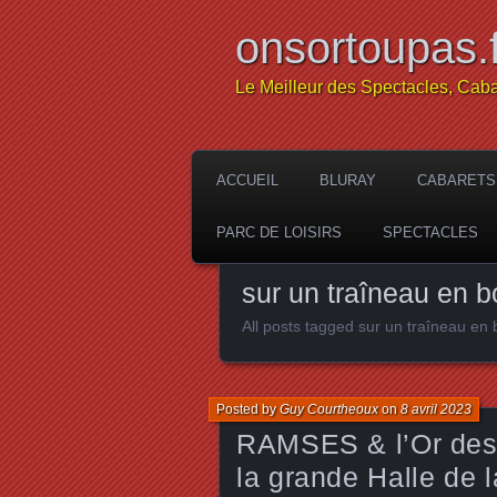
onsortoupas.f
Le Meilleur des Spectacles, Caba
ACCUEIL
BLURAY
CABARETS
PARC DE LOISIRS
SPECTACLES
sur un traîneau en b
All posts tagged sur un traîneau en 
Posted by
Guy Courtheoux
on
8 avril 2023
RAMSES & l’Or des 
la grande Halle de l