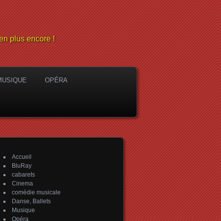
en plus encore !
MUSIQUE
OPÉRA
Accueil
BluRay
cabarets
Cinema
comédie musicale
Danse, Ballets
Musique
Opéra