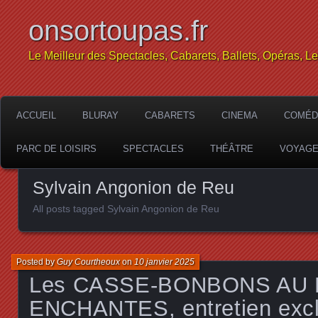
onsortoupas.fr
Le Meilleur des Spectacles, Cabarets, Ballets, Opéras, L
ACCUEIL
BLURAY
CABARETS
CINEMA
COMÉD
PARC DE LOISIRS
SPECTACLES
THÉÂTRE
VOYAG
Sylvain Angonion de Reu
All posts tagged Sylvain Angonion de Reu
Posted by
Guy Courtheoux
on
10 janvier 2025
Les CASSE-BONBONS AU 
ENCHANTES, entretien exclu