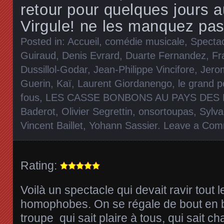
retour pour quelques jours 
Virgule! ne les manquez pas
Posted in:
Accueil
,
comédie musicale
,
Specta
Guiraud
,
Denis Evrard
,
Duarte Fernandez
,
Fr
Dussillol-Godar
,
Jean-Philippe Vincifore
,
Jerom
Guerin
,
Kaï
,
Laurent Giordanengo
,
le grand p
fous
,
LES CASSE BONBONS AU PAYS DES
Baderot
,
Olivier Segrettin
,
onsortoupas
,
Sylva
Vincent Baillet
,
Yohann Sassier
.
Leave a Com
Rating:
Voilà un spectacle qui devait ravir tou
homophobes. On se régale de bout en b
troupe qui sait plaire à tous, qui sait ch