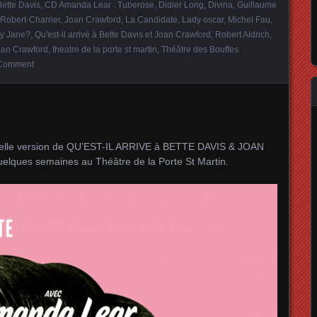
Bette Davis
,
CD Amanda Lear : Tuberose
,
Didier Long
,
Divina
,
Guillaume
Robert-Charrier
,
Joan Crawford
,
La Candidate
,
Lady oscar
,
Michel Fau
,
by Jane?
,
Qu'est-il arrivé à Bette Davis et Joan Crawford
,
Robert Aldrich
,
Joan Crawford
,
theatre de la porte st martin
,
Théâtre des Bouffes
 Comment
velle version de QU’EST-IL ARRIVE à BETTE DAVIS & JOAN
lques semaines au Théâtre de la Porte St Martin.