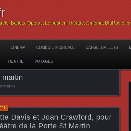
r
rets, Ballets, Opéras, Le best en Théâtre, Cinéma, BluRay et bi
CINEMA
COMÉDIE MUSICALE
DANSE, BALLETS
THÉÂTRE
VOYAGES
t martin
st martin
2021
ette Davis et Joan Crawford, pour
tre de la Porte St Martin