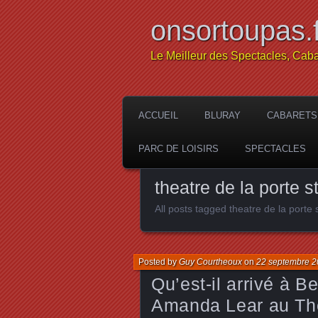
onsortoupas.f
Le Meilleur des Spectacles, Caba
ACCUEIL
BLURAY
CABARETS
PARC DE LOISIRS
SPECTACLES
theatre de la porte s
All posts tagged theatre de la porte 
Posted by
Guy Courtheoux
on
22 septembre 
Qu’est-il arrivé à B
Amanda Lear au Théâ