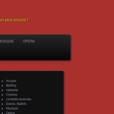
en plus encore !
MUSIQUE
OPÉRA
Accueil
BluRay
cabarets
Cinema
comédie musicale
Danse, Ballets
Musique
Opéra