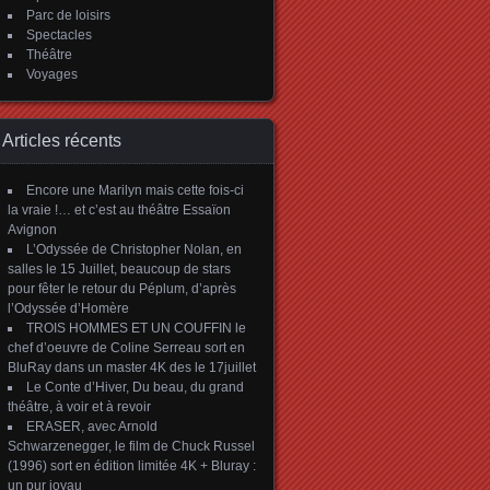
Parc de loisirs
Spectacles
Théâtre
Voyages
Articles récents
Encore une Marilyn mais cette fois-ci
la vraie !… et c’est au théâtre Essaïon
Avignon
L’Odyssée de Christopher Nolan, en
salles le 15 Juillet, beaucoup de stars
pour fêter le retour du Péplum, d’après
l’Odyssée d’Homère
TROIS HOMMES ET UN COUFFIN le
chef d’oeuvre de Coline Serreau sort en
BluRay dans un master 4K des le 17juillet
Le Conte d’Hiver, Du beau, du grand
théâtre, à voir et à revoir
ERASER, avec Arnold
Schwarzenegger, le film de Chuck Russel
(1996) sort en édition limitée 4K + Bluray :
un pur joyau