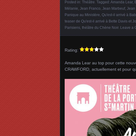
Posted in:
Théâtre
. Tagged:
Amanda Lear
,
Mélanie
,
Jean Franco
,
Jean Marbeuf
,
Jean 
Panique au Ministère
,
Qu'est-il arrivé à Ba
teaser de Qu'est-il arrivé à Bette Davis et 
Parisiens
,
théâtre du Chène Noir
.
Leave a
Rating:
Amanda Lear au top pour cette nou
CRAWFORD, actuellement et pour que