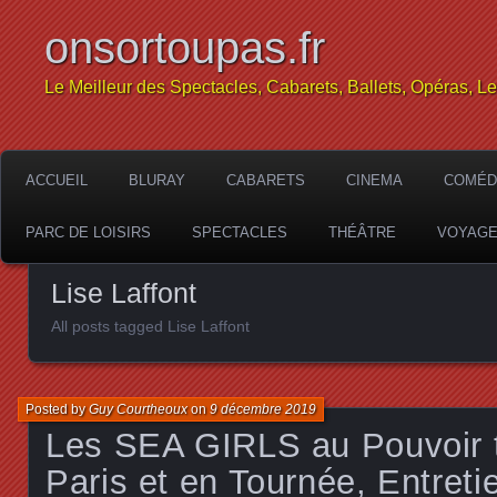
onsortoupas.fr
Le Meilleur des Spectacles, Cabarets, Ballets, Opéras, L
ACCUEIL
BLURAY
CABARETS
CINEMA
COMÉD
PARC DE LOISIRS
SPECTACLES
THÉÂTRE
VOYAG
Lise Laffont
All posts tagged Lise Laffont
Posted by
Guy Courtheoux
on
9 décembre 2019
Les SEA GIRLS au Pouvoir t
Paris et en Tournée, Entreti