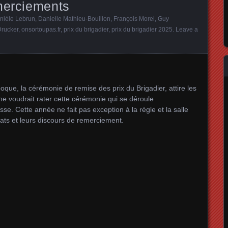
emerciements
nièle Lebrun
,
Danielle Mathieu-Bouillon
,
François Morel
,
Guy
rucker
,
onsortoupas.fr
,
prix du brigadier
,
prix du brigadier 2025
.
Leave a
, la cérémonie de remise des prix du Brigadier, attire les
ne voudrait rater cette cérémonie qui se déroule
. Cette année ne fait pas exception à la règle et la salle
réats et leurs discours de remerciement.