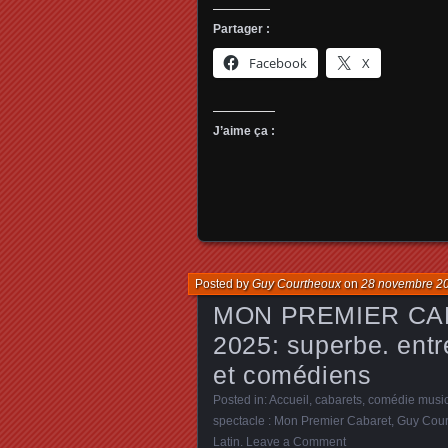
Partager :
Facebook
X
J’aime ça :
Posted by
Guy Courtheoux
on
28 novembre 2
MON PREMIER CABAR
2025: superbe. entr
et comédiens
Posted in:
Accueil
,
cabarets
,
comédie musi
spectacle : Mon Premier Cabaret
,
Guy Cour
Latin
.
Leave a Comment