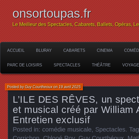
onsortoupas.fr
Le Meilleur des Spectacles, Cabarets, Ballets, Opéras, L
ACCUEIL
BLURAY
CABARETS
CINEMA
COMÉD
PARC DE LOISIRS
SPECTACLES
THÉÂTRE
VOYAG
Posted by
Guy Courtheoux
on
19 avril 2025
L’ILE DES RÊVES, un spect
et musical créé par William A
Entretien exclusif
Posted in:
comédie musicale
,
Spectacles
. Ta
Corrichon
,
Chlooé Roy
,
Guy Courthéoux
,
Mat