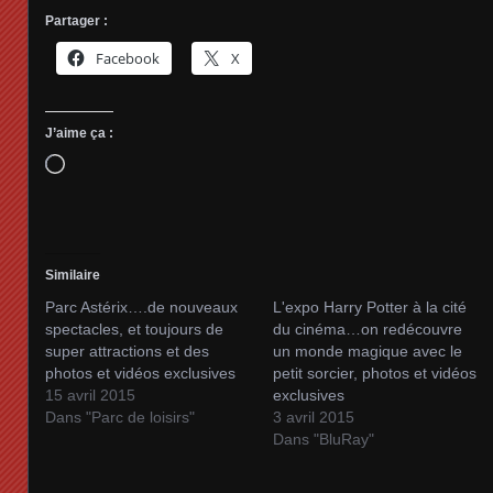
Partager :
Facebook
X
J’aime ça :
Chargement…
Similaire
Parc Astérix….de nouveaux
L'expo Harry Potter à la cité
spectacles, et toujours de
du cinéma…on redécouvre
super attractions et des
un monde magique avec le
photos et vidéos exclusives
petit sorcier, photos et vidéos
15 avril 2015
exclusives
Dans "Parc de loisirs"
3 avril 2015
Dans "BluRay"